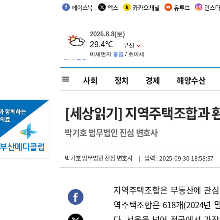
페이스북
엑스
카카오채널
유튜브
인스
사회
정치
경제
해양수산
[세상읽기] 지역주택조합과
박기호 법무법인 진심 변호사
박기호 법무법인 진심 변호사
| 입력 : 2025-09-30 18:58:37
지역주택조합은 부동산에 관심이
역주택조합은 618개(2024년 말
다. 서울을 넘어 전국에서 가