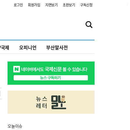
2
로그인
회원가입
지면보기
초판보기
구독신청
V국제
오피니언
부산말사전
오늘
이슈