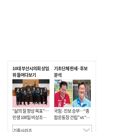
사망
10대 부산시의회 상임
기초단체 판세·후보
위 들여다보기
분석
“삶의 질 향상 목표”…
국힘·진보 승부…“종
민생 100일 비상조치
합운동장 건립” vs “출
면밀 심사
근 공공버스 도입”