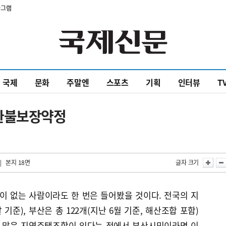
타그램
국제
문화
주말엔
스포츠
기획
인터뷰
T
 환불보장약정
| 본지 18면
글자 크기
 없는 사람이라도 한 번은 들어봤을 것이다. 전국의 지
 기준), 부산은 총 122개(지난 6월 기준, 해산조합 포함)
장 많은 지역주택조합이 있다는 점에서 부산시민이라면 이