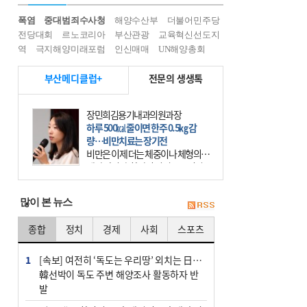
폭염
중대범죄수사청
해양수산부
더불어민주당
전당대회
르노코리아
부산관광
교육혁신선도지
역
극지해양미래포럼
인신매매
UN해양총회
부산메디클럽+
전문의 생생톡
장민희김용기내과의원과장
하루 500㎉ 줄이면 한주 0.5㎏ 감
량…비만치료는 장기전
비만은 이제 더는 체중이나 체형의 문
제가 아니다. 하나의 질병으로 인지
하고 치료와 관리를 해야 한다. 세계
보건기구(WHO)는 이미 1994년 비만
많이 본 뉴스
을 인류의 중요한
종합
정치
경제
사회
스포츠
1
[속보] 여전히 ‘독도는 우리땅’ 외치는 日…
韓선박이 독도 주변 해양조사 활동하자 반
발