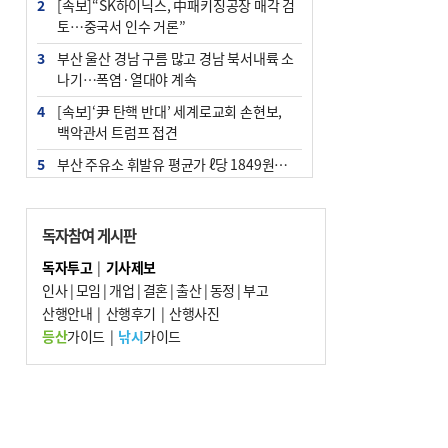
2
[속보]“SK하이닉스, 中패키징공장 매각 검
토…중국서 인수 거론”
3
부산 울산 경남 구름 많고 경남 북서내륙 소
나기…폭염·열대야 계속
4
[속보]‘尹 탄핵 반대’ 세계로교회 손현보,
백악관서 트럼프 접견
5
부산 주유소 휘발유 평균가 ℓ당 1849원…
전주보다 3원 ↓
6
‘탄약 부족 사태’ 보도에 격노한 트럼프…
독자참여 게시판
군사기밀 유출자 색출 지시
독자투고
|
기사제보
7
[속보] ‘심판 성접대’ 논란 축구협회 공식 사
인사
|
모임
|
개업
|
결혼
|
출산
|
동정
|
부고
과…“현재는 부적절 행위 없어”
산행안내
|
산행후기
|
산행사진
8
"올해 코스피 사이드카 43회 중 25회는 삼
등산
가이드
|
낚시
가이드
전닉스 ETF 이후 발생"
9
노후 상수도관 파열에 폭염 속 사상구 2300
여 가구 6시간 단수
10
서울 중랑구서 흉기 난동…60대 남성 2명