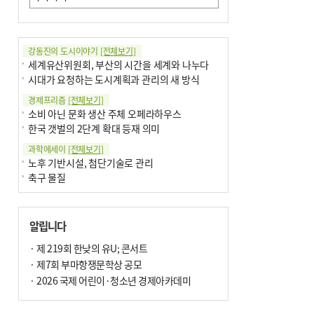
강동진의 도시이야기
[전체보기]
세계유산위원회, 부산의 시간을 세계와 나누다
시대가 요청하는 도시계획과 관리의 새 방식
경제프리즘
[전체보기]
소비 아닌 문화 생산 주체 오페라하우스
한국 갯벌의 2단계 확대 등재 의미
과학에세이
[전체보기]
노후 기반시설, 첨단기술로 관리
축구 물질
국제칼럼
[전체보기]
부정선거
알립니다
선관위와 尹의 ‘0점 답안’
기고
· 제 219회 한낮의 유U; 콘서트
[전체보기]
환자의 희망, 헌혈의 힘
· 제7회 부마항쟁문학상 공모
대학과 지역 ‘연결’이 지역혁신이다
· 2026 국제 어린이·청소년 경제아카데미
기자수첩
[전체보기]
금고 이사장 전횡, 지금도 진행중