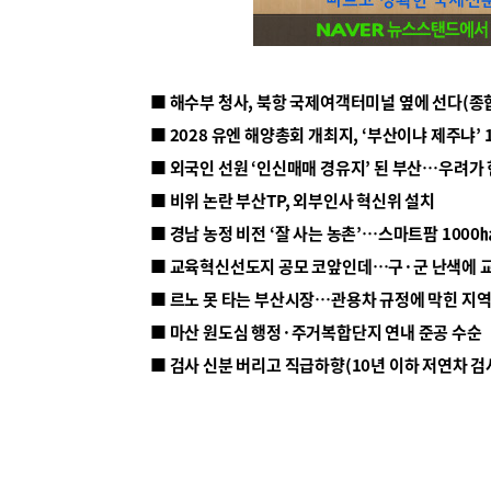
■ 해수부 청사, 북항 국제여객터미널 옆에 선다(종
■ 2028 유엔 해양총회 개최지, ‘부산이냐 제주냐’ 
■ 외국인 선원 ‘인신매매 경유지’ 된 부산…우려가
■ 비위 논란 부산TP, 외부인사 혁신위 설치
■ 르노 못 타는 부산시장…관용차 규정에 막힌 지
■ 마산 원도심 행정·주거복합단지 연내 준공 수순