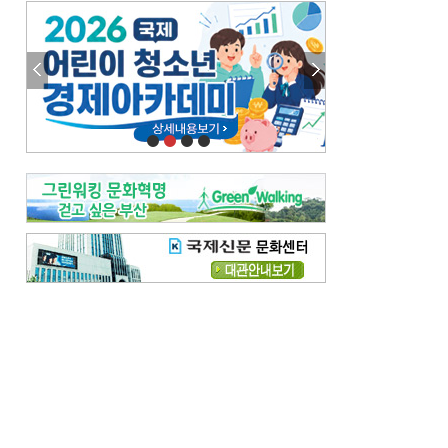
엘리트 자평해온 市 공무원…생중계 회의서 능력 입증을
김준희의 클래식 인사이트
[전체보기]
여름날의 애상, 왈츠
빛나는 꿈의 계절, 4월의 노래
김지윤의 우리음악 이야기
[전체보기]
세종시대 음악이 전해진 이유
영산회상, 불교음악에서 풍류음악으로
뉴스와 현장
[전체보기]
‘800조 투자’ 희비 가른 재생에너지
뜨거워지는 바다, 북쪽으로 열리는 항로
데스크시각
[전체보기]
물은 행정구역 경계를 따라 흐르지 않는다
도청도설
[전체보기]
회피형 대통령
다대포 부산바다축제
독자 투고
[전체보기]
새로운 시작 ‘황혼 이혼’
무료 화장실 깨끗하게 쓰자
메디칼럼
[전체보기]