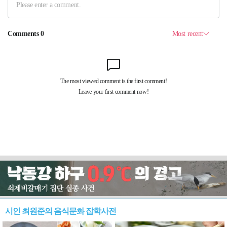
시인 최원준의 음식문화 잡학사전