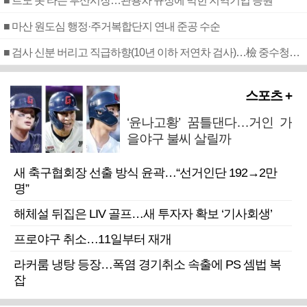
■ 르노 못 타는 부산시장…관용차 규정에 막힌 지역기업 응원
■ 마산 원도심 행정·주거복합단지 연내 준공 수순
■ 검사 신분 버리고 직급하향(10년 이하 저연차 검사)…檢 중수청행 기피
스포츠 +
‘윤나고황’ 꿈틀댄다…거인 가
을야구 불씨 살릴까
새 축구협회장 선출 방식 윤곽…“선거인단 192→2만
명”
해체설 뒤집은 LIV 골프…새 투자자 확보 ‘기사회생’
프로야구 취소…11일부터 재개
라커룸 냉탕 등장…폭염 경기취소 속출에 PS 셈법 복
잡