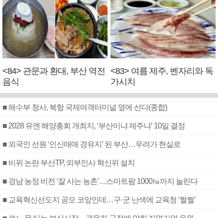
<84> 관문과 환대, 부산 역전
<83> 여름 제주, 벤자리와 독
음식
가시치
■ 해수부 청사, 북항 국제여객터미널 옆에 선다(종합)
■ 2028 유엔 해양총회 개최지, ‘부산이냐 제주냐’ 10일 결정
■ 외국인 선원 ‘인신매매 경유지’ 된 부산…우려가 현실로
■ 비위 논란 부산TP, 외부인사 혁신위 설치
■ 경남 농정 비전 ‘잘 사는 농촌’…스마트팜 1000㏊까지 늘린다
■ 교육혁신선도지 공모 코앞인데…구·군 난색에 교육청 ‘쩔쩔’