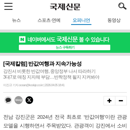
뉴스
스포츠·연예
오피니언
동영상
[국제칼럼] 반값여행과 지속가능성
강진서 비롯한 반값여행, 중앙정부 나서 따라하기
3대7로 매칭 지자체 부담…반짝정책 될지 지켜봐야
이진규 기자 ocean@kookje.co.kr | 2026.04.05 18:41
전남 강진군은 2024년 전국 최초로 ‘반값여행’이란 관광
모델을 시행하면서 주목받았다. 관광객이 강진에서 소비