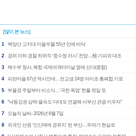
[많이 본 뉴스]
1
백양산 고지대 마을우물 55년 만에 바닥
2
경위 이하 경찰 하위직 ‘중수청 러시’ 전망…檢 기피와 대조
3
해수부 청사, 북항 국제여객터미널 옆에 선다(종합)
4
피란마을 67년 역사인데…전교생 24명 아미초 통폐합 기로
5
부울경 주말부터 비소식…‘극한 폭염’ 한풀 꺾일 듯
6
“낙동강권 삼락·을숙도·다대포 연결해 서부산 관광 키우자”
7
오늘의 날씨- 2026년 8월 7일
8
외국인 선원 ‘인신매매 경유지’ 된 부산…우려가 현실로