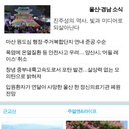
울산·경남 소식
진주성의 역사, 빛과 미디어로
되살아난다
마산 원도심 행정·주거복합단지 연내 준공 수순
폭염에 온열질환 등 안전사고 우려… 양산시, '어필 레
이스' 취소
창녕 중부내륙고속도로서 포탄 발견…살상력 없는 모
의탄으로 밝혀져
입원환자가 연달아 사망한 울산 한 정신의료기관 폐원
전망
근교산
주말엔&라이프