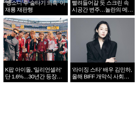
‘뺑소니 후 술타기 의혹’ 이
빨려들어갈 듯 스크린 속
재룡 재판행
시공간 변주…놀란의 메시
지는 ‘전쟁 속죄’
K팝 아이돌, '밀리언셀러'
‘라이징 스타’ 배우 김민하,
단 1.6%…30년간 등장
올해 BIFF 개막식 사회자
1182개팀 전수조사
확정