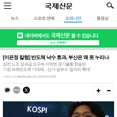
뉴스
스포츠·연예
오피니언
동영상
[이은정 칼럼] 반도체 낙수 효과, 부산은 왜 못 누리나
삼전 노조 성과급 요구에 지역엔 경기불황 한숨만
기장 파워반도체 기대돼…선거 승부수 ‘일자리 확대’
이은정 기자 ejlee@kookje.co.kr | 2026.05.04 19:35