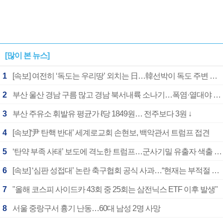
[많이 본 뉴스]
1
[속보] 여전히 ‘독도는 우리땅’ 외치는 日…韓선박이 독도 주변 해양조사 활동하자 반발
2
부산 울산 경남 구름 많고 경남 북서내륙 소나기…폭염·열대야 계속
3
부산 주유소 휘발유 평균가 ℓ당 1849원… 전주보다 3원 ↓
4
[속보]‘尹 탄핵 반대’ 세계로교회 손현보, 백악관서 트럼프 접견
5
‘탄약 부족 사태’ 보도에 격노한 트럼프…군사기밀 유출자 색출 지시
6
[속보] ‘심판 성접대’ 논란 축구협회 공식 사과…“현재는 부적절 행위 없어”
7
"올해 코스피 사이드카 43회 중 25회는 삼전닉스 ETF 이후 발생"
8
서울 중랑구서 흉기 난동…60대 남성 2명 사망