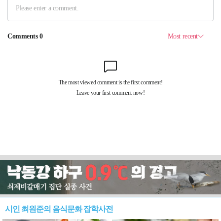
시인 최원준의 음식문화 잡학사전