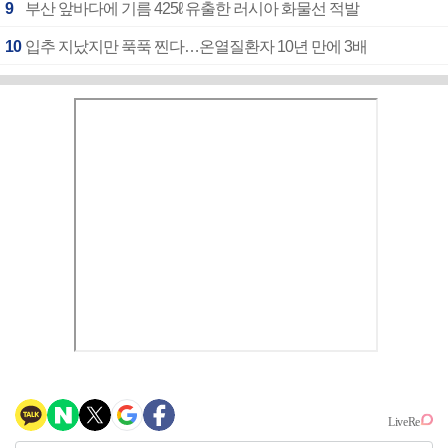
9
부산 앞바다에 기름 425ℓ 유출한 러시아 화물선 적발
10
입추 지났지만 푹푹 찐다…온열질환자 10년 만에 3배