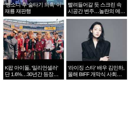
‘뺑소니 후 술타기 의혹’ 이
빨려들어갈 듯 스크린 속
재룡 재판행
시공간 변주…놀란의 메시
지는 ‘전쟁 속죄’
K팝 아이돌, '밀리언셀러'
‘라이징 스타’ 배우 김민하,
단 1.6%…30년간 등장
올해 BIFF 개막식 사회자
1182개팀 전수조사
확정