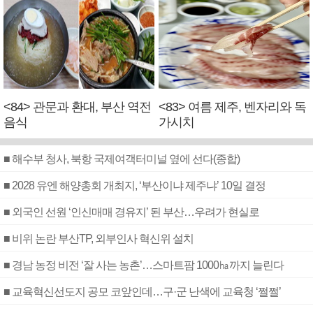
<84> 관문과 환대, 부산 역전
<83> 여름 제주, 벤자리와 독
음식
가시치
■ 해수부 청사, 북항 국제여객터미널 옆에 선다(종합)
■ 2028 유엔 해양총회 개최지, ‘부산이냐 제주냐’ 10일 결정
■ 외국인 선원 ‘인신매매 경유지’ 된 부산…우려가 현실로
■ 비위 논란 부산TP, 외부인사 혁신위 설치
■ 경남 농정 비전 ‘잘 사는 농촌’…스마트팜 1000㏊까지 늘린다
■ 교육혁신선도지 공모 코앞인데…구·군 난색에 교육청 ‘쩔쩔’