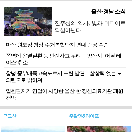
울산·경남 소식
진주성의 역사, 빛과 미디어로
되살아난다
마산 원도심 행정·주거복합단지 연내 준공 수순
폭염에 온열질환 등 안전사고 우려… 양산시, '어필 레
이스' 취소
창녕 중부내륙고속도로서 포탄 발견…살상력 없는 모
의탄으로 밝혀져
입원환자가 연달아 사망한 울산 한 정신의료기관 폐원
전망
근교산
주말엔&라이프