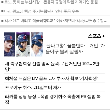
■ 르노 못 타는 부산시장…관용차 규정에 막힌 지역기업 응원
■ 마산 원도심 행정·주거복합단지 연내 준공 수순
■ 검사 신분 버리고 직급하향(10년 이하 저연차 검사)…檢 중수청행 기피
스포츠 +
‘윤나고황’ 꿈틀댄다…거인 가
을야구 불씨 살릴까
새 축구협회장 선출 방식 윤곽…“선거인단 192→2만
명”
해체설 뒤집은 LIV 골프…새 투자자 확보 ‘기사회생’
프로야구 취소…11일부터 재개
라커룸 냉탕 등장…폭염 경기취소 속출에 PS 셈법 복
잡