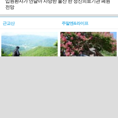
입원환자가 연달아 사망한 울산 한 정신의료기관 폐원
전망
근교산
주말엔&라이프
근교산&그너머…상주·문경
폭염보다 더 뜨거워라…100
청화산~시루봉
일을 붉게 불태울 ‘선비정신’
피었네
PC버전
엑스
페이스북
Copyright ⓒ 2015 All rights reserved by 국제신문