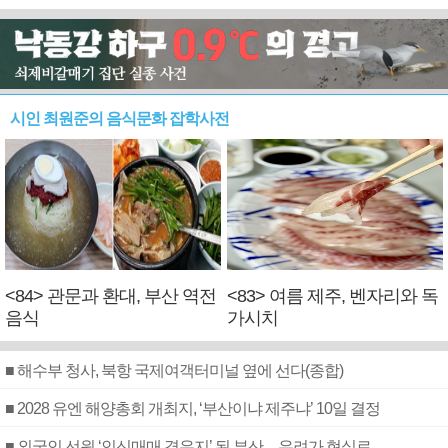
시인 최원준의 음식문화 잡학사전
<84> 관문과 환대, 부산 역전
<83> 여름 제주, 벤자리와 독
음식
가시치
■ 해수부 청사, 북항 국제여객터미널 옆에 선다(종합)
■ 2028 유엔 해양총회 개최지, ‘부산이냐 제주냐’ 10일 결정
■ 외국인 선원 ‘인신매매 경유지’ 된 부산…우려가 현실로