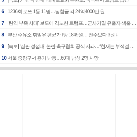
6
1236회 로또 1등 11명…당첨금 각 24억4000만 원
7
‘탄약 부족 사태’ 보도에 격노한 트럼프…군사기밀 유출자 색출 지시
8
부산 주유소 휘발유 평균가 ℓ당 1849원… 전주보다 3원 ↓
9
[속보] ‘심판 성접대’ 논란 축구협회 공식 사과…“현재는 부적절 행위 없어”
10
서울 중랑구서 흉기 난동…60대 남성 2명 사망