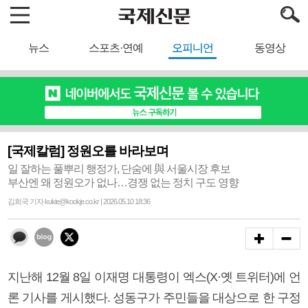
뉴스
스포츠·연예
오피니언
동영상
[국제칼럼] 정원오를 바라보며
일 잘하는 풀뿌리 행정가, 단숨에 與 서울시장 후보
부산엔 왜 정원오가 없나…경쟁 없는 정치 구도 영향
김희국 기자 kukie@kookje.co.kr | 2026.05.10 18:36
지난해 12월 8일 이재명 대통령이 엑스(X·옛 트위터)에 언
론 기사를 게시했다. 성동구가 주민들을 대상으로 한 구정