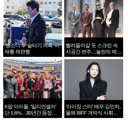
‘뺑소니 후 술타기 의혹’ 이
빨려들어갈 듯 스크린 속
재룡 재판행
시공간 변주…놀란의 메시
지는 ‘전쟁 속죄’
K팝 아이돌, '밀리언셀러'
‘라이징 스타’ 배우 김민하,
단 1.6%…30년간 등장
올해 BIFF 개막식 사회자
1182개팀 전수조사
확정