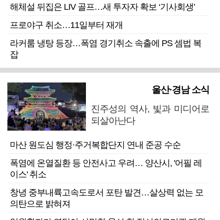
해체설 뒤집은 LIV 골프…새 투자자 확보 ‘기사회생’
프로야구 취소…11일부터 재개
라커룸 냉탕 등장…폭염 경기취소 속출에 PS 셈법 복
잡
울산·경남 소식
진주성의 역사, 빛과 미디어로
되살아난다
마산 원도심 행정·주거복합단지 연내 준공 수순
폭염에 온열질환 등 안전사고 우려… 양산시, '어필 레
이스' 취소
창녕 중부내륙고속도로서 포탄 발견…살상력 없는 모
의탄으로 밝혀져