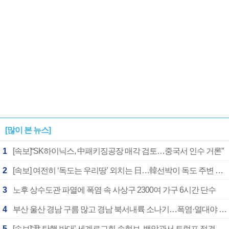
[많이 본 뉴스]
1
[속보]“SK하이닉스, 中패키징공장 매각 검토…중국서 인수 거론”
2
[속보] 여전히 ‘독도는 우리땅’ 외치는 日…韓선박이 독도 주변 해양조사 활동하자 반발
3
노후 상수도관 파열에 폭염 속 사상구 2300여 가구 6시간 단수
4
부산 울산 경남 구름 많고 경남 북서내륙 소나기…폭염·열대야 계속
5
[속보]‘尹 탄핵 반대’ 세계로교회 손현보, 백악관서 트럼프 접견