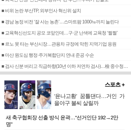
■ 비위 논란 부산TP, 외부인사 혁신위 설치
■ 경남 농정 비전 ‘잘 사는 농촌’…스마트팜 1000㏊까지 늘린다
■ 교육혁신선도지 공모 코앞인데…구·군 난색에 교육청 ‘쩔쩔’
■ 르노 못 타는 부산시장…관용차 규정에 막힌 지역기업 응원
■ 마산 원도심 행정·주거복합단지 연내 준공 수순
■ 검사 신분 버리고 직급하향(10년 이하 저연차 검사)…檢 중수청행 기피
스포츠 +
‘윤나고황’ 꿈틀댄다…거인 가
을야구 불씨 살릴까
새 축구협회장 선출 방식 윤곽…“선거인단 192→2만
명”