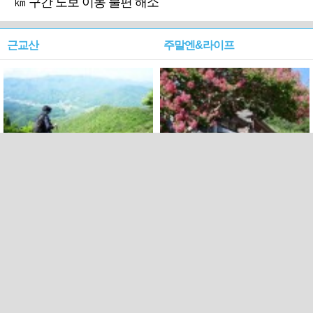
㎞ 구간 도보 이동 불편 해소
근교산
주말엔&라이프
근교산&그너머…상주·문경
폭염보다 더 뜨거워라…100
청화산~시루봉
일을 붉게 불태울 ‘선비정신’
피었네
PC버전
엑스
페이스북
Copyright ⓒ 2015 All rights reserved by 국제신문