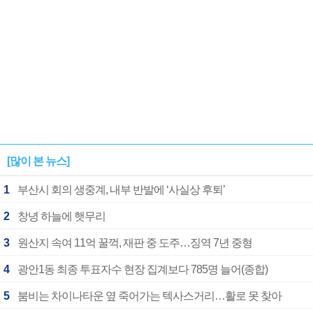
[많이 본 뉴스]
1
부산시 회의 생중계, 내부 반발에 ‘사실상 후퇴’
2
창녕 하늘에 햇무리
3
원산지 속여 11억 꿀꺽, 재판 중 도주…징역 7년 중형
4
광안1동 최종 투표자수 현장 집계보다 785명 늘어(종합)
5
붐비는 차이나타운 옆 죽어가는 텍사스거리…활로 못 찾아