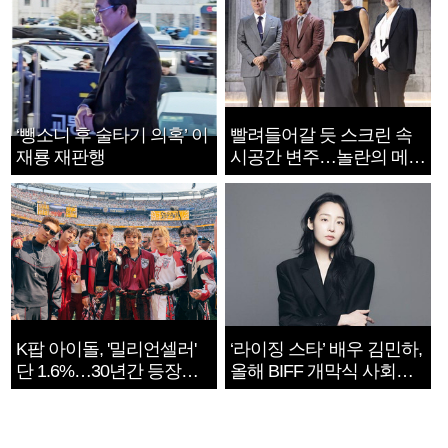
‘뺑소니 후 술타기 의혹’ 이
빨려들어갈 듯 스크린 속
재룡 재판행
시공간 변주…놀란의 메시
지는 ‘전쟁 속죄’
K팝 아이돌, '밀리언셀러'
‘라이징 스타’ 배우 김민하,
단 1.6%…30년간 등장
올해 BIFF 개막식 사회자
1182개팀 전수조사
확정