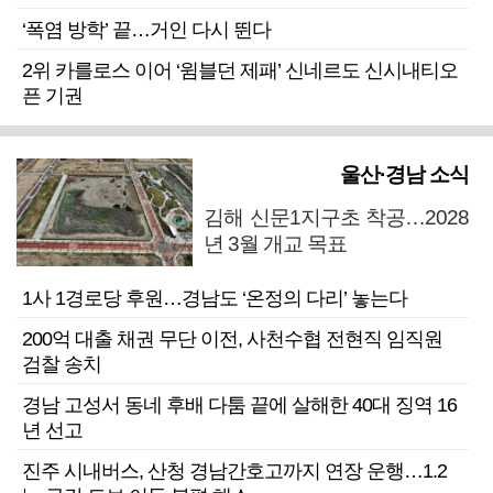
‘폭염 방학’ 끝…거인 다시 뛴다
2위 카를로스 이어 ‘윔블던 제패’ 신네르도 신시내티오
픈 기권
울산·경남 소식
김해 신문1지구초 착공…2028
년 3월 개교 목표
1사 1경로당 후원…경남도 ‘온정의 다리’ 놓는다
200억 대출 채권 무단 이전, 사천수협 전현직 임직원
검찰 송치
경남 고성서 동네 후배 다툼 끝에 살해한 40대 징역 16
년 선고
진주 시내버스, 산청 경남간호고까지 연장 운행…1.2