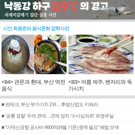
시인 최원준의 음식문화 잡학사전
<84> 관문과 환대, 부산 역전
<83> 여름 제주, 벤자리와 독
음식
가시치
■ 핀테크, 부산 부가가치 2위…후방산업도 키워라
■ ‘공룡 경찰’ 우려 큰데…견제 장치 ‘수사심의위’ 유명무실
■ “가덕신공항 공사비 4600억(4월 기준) 증액 필요” 해법 모색