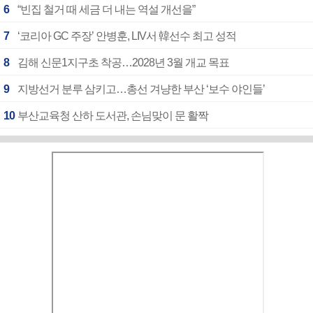
6
“빈집 철거 때 세금 더 내는 역설 개선을”
7
‘코리아 GC 주장’ 안병훈, LIV서 韓선수 최고 성적
8
김해 신문1지구초 착공…2028년 3월 개교 목표
9
지방선거 분루 삼키고…총선 겨냥한 부산 ‘보수 야인들’
10
부산교육청 산하 도서관, 손님맞이 문 활짝