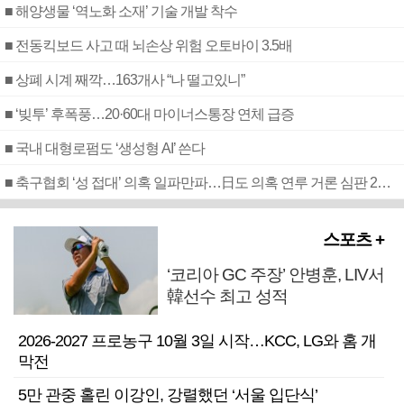
■ 해양생물 ‘역노화 소재’ 기술 개발 착수
■ 전동킥보드 사고 때 뇌손상 위험 오토바이 3.5배
■ 상폐 시계 째깍…163개사 “나 떨고있니”
■ ‘빚투’ 후폭풍…20·60대 마이너스통장 연체 급증
■ 국내 대형로펌도 ‘생성형 AI’ 쓴다
■ 축구협회 ‘성 접대’ 의혹 일파만파…日도 의혹 연루 거론 심판 2명 조사
스포츠 +
‘코리아 GC 주장’ 안병훈, LIV서
韓선수 최고 성적
2026-2027 프로농구 10월 3일 시작…KCC, LG와 홈 개
막전
5만 관중 홀린 이강인, 강렬했던 ‘서울 입단식’