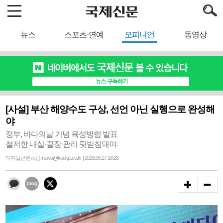
뉴스
스포츠·연예
오피니언
동영상
[사설] 부산 해양수도 구상, 선언 아닌 실행으로 완성해
야
정부, 바다의날 기념 육성방향 발표
철저한 내실·끝장 관리 뒷받침돼야
디지털콘텐츠팀 inews@kookje.co.kr | 2026.05.27 18:28