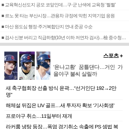
■ 교육혁신선도지 공모 코앞인데…구·군 난색에 교육청 ‘쩔쩔’
■ 르노 못 타는 부산시장…관용차 규정에 막힌 지역기업 응원
■ 마산 원도심 행정·주거복합단지 연내 준공 수순
■ 검사 신분 버리고 직급하향(10년 이하 저연차 검사)…檢 중수청행 기피
스포츠 +
‘윤나고황’ 꿈틀댄다…거인 가
을야구 불씨 살릴까
새 축구협회장 선출 방식 윤곽…“선거인단 192→2만
명”
해체설 뒤집은 LIV 골프…새 투자자 확보 ‘기사회생’
프로야구 취소…11일부터 재개
라커룸 냉탕 등장…폭염 경기취소 속출에 PS 셈법 복