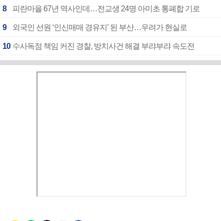
8
피란마을 67년 역사인데…전교생 24명 아미초 통폐합 기로
9
외국인 선원 ‘인신매매 경유지’ 된 부산…우려가 현실로
10
수사독점 책임 커진 경찰, 방치사건 해결 부랴부랴 속도전