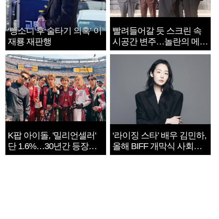
‘뺑소니 후 술타기 의혹’ 이
빨려들어갈 듯 스크린 속
재룡 재판행
시공간 변주…놀란의 메시
지는 ‘전쟁 속죄’
K팝 아이돌, '밀리언셀러'
‘라이징 스타’ 배우 김민하,
단 1.6%…30년간 등장
올해 BIFF 개막식 사회자
1182개팀 전수조사
확정