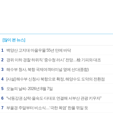
[많이 본 뉴스]
1
백양산 고지대 마을우물 55년 만에 바닥
2
경위 이하 경찰 하위직 ‘중수청 러시’ 전망…檢 기피와 대조
3
해수부 청사, 북항 국제여객터미널 옆에 선다(종합)
4
[사설] 해수부 신청사 북항으로 확정, 해양수도 도약의 전환점
5
오늘의 날씨- 2026년 8월 7일
6
“낙동강권 삼락·을숙도·다대포 연결해 서부산 관광 키우자”
7
부울경 주말부터 비소식…‘극한 폭염’ 한풀 꺾일 듯