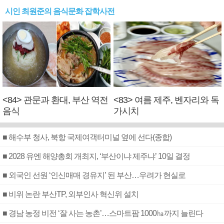
시인 최원준의 음식문화 잡학사전
<84> 관문과 환대, 부산 역전
<83> 여름 제주, 벤자리와 독
음식
가시치
■ 해수부 청사, 북항 국제여객터미널 옆에 선다(종합)
■ 2028 유엔 해양총회 개최지, ‘부산이냐 제주냐’ 10일 결정
■ 외국인 선원 ‘인신매매 경유지’ 된 부산…우려가 현실로
■ 비위 논란 부산TP, 외부인사 혁신위 설치
■ 경남 농정 비전 ‘잘 사는 농촌’…스마트팜 1000㏊까지 늘린다