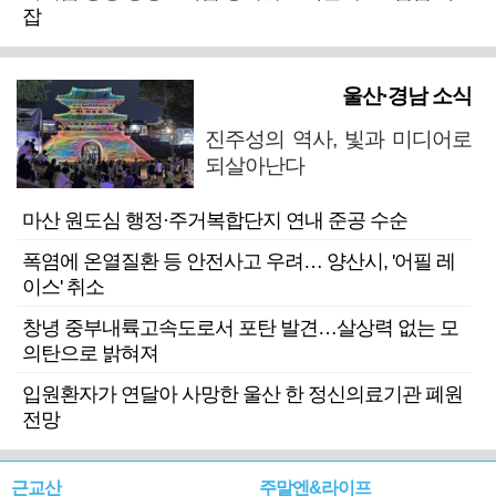
잡
울산·경남 소식
진주성의 역사, 빛과 미디어로
되살아난다
마산 원도심 행정·주거복합단지 연내 준공 수순
폭염에 온열질환 등 안전사고 우려… 양산시, '어필 레
이스' 취소
창녕 중부내륙고속도로서 포탄 발견…살상력 없는 모
의탄으로 밝혀져
입원환자가 연달아 사망한 울산 한 정신의료기관 폐원
전망
근교산
주말엔&라이프