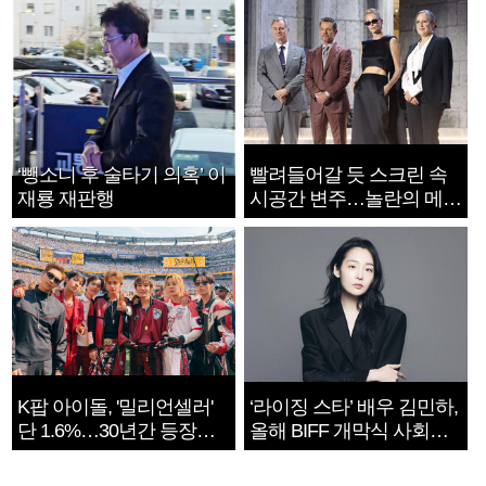
‘뺑소니 후 술타기 의혹’ 이
빨려들어갈 듯 스크린 속
재룡 재판행
시공간 변주…놀란의 메시
지는 ‘전쟁 속죄’
K팝 아이돌, '밀리언셀러'
‘라이징 스타’ 배우 김민하,
단 1.6%…30년간 등장
올해 BIFF 개막식 사회자
1182개팀 전수조사
확정