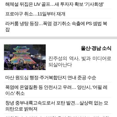
해체설 뒤집은 LIV 골프…새 투자자 확보 ‘기사회생’
프로야구 취소…11일부터 재개
라커룸 냉탕 등장…폭염 경기취소 속출에 PS 셈법 복
잡
울산·경남 소식
진주성의 역사, 빛과 미디어로
되살아난다
마산 원도심 행정·주거복합단지 연내 준공 수순
폭염에 온열질환 등 안전사고 우려… 양산시, '어필 레
이스' 취소
창녕 중부내륙고속도로서 포탄 발견…살상력 없는 모
의탄으로 밝혀져