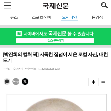
뉴스
스포츠·연예
오피니언
동영상
[박진희의 컬처 픽] 지독한 집념이 세운 로컬 자산, 대한
도기
박진희 미술평론가·더마루아트 대표 | 2026.05.28 19:07