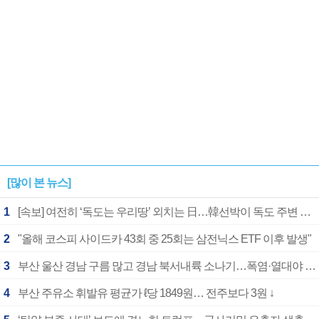
[많이 본 뉴스]
1
[속보] 여전히 ‘독도는 우리땅’ 외치는 日…韓선박이 독도 주변 해양조사 활동하자 반발
2
"올해 코스피 사이드카 43회 중 25회는 삼전닉스 ETF 이후 발생"
3
부산 울산 경남 구름 많고 경남 북서내륙 소나기…폭염·열대야 계속
4
부산 주유소 휘발유 평균가 ℓ당 1849원… 전주보다 3원 ↓