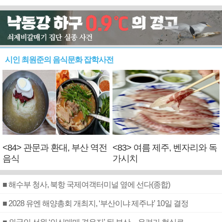
시인 최원준의 음식문화 잡학사전
<84> 관문과 환대, 부산 역전
<83> 여름 제주, 벤자리와 독
음식
가시치
■ 해수부 청사, 북항 국제여객터미널 옆에 선다(종합)
■ 2028 유엔 해양총회 개최지, ‘부산이냐 제주냐’ 10일 결정