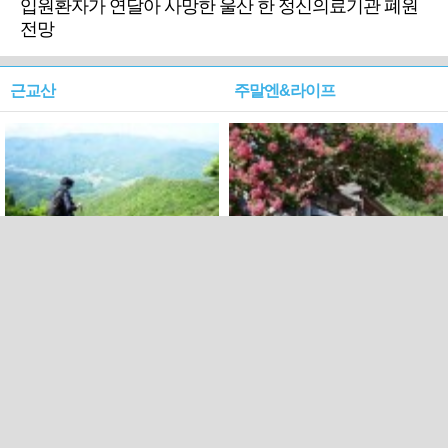
입원환자가 연달아 사망한 울산 한 정신의료기관 폐원
전망
근교산
주말엔&라이프
근교산&그너머…상주·문경
폭염보다 더 뜨거워라…100
청화산~시루봉
일을 붉게 불태울 ‘선비정신’
피었네
PC버전
엑스
페이스북
Copyright ⓒ 2015 All rights reserved by 국제신문