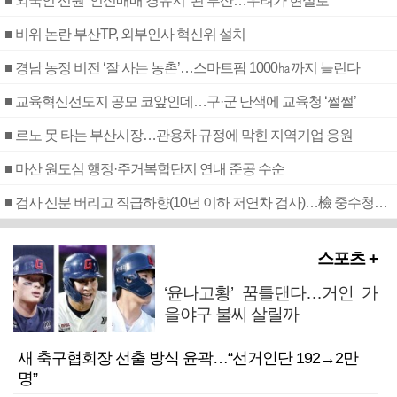
■ 외국인 선원 ‘인신매매 경유지’ 된 부산…우려가 현실로
■ 비위 논란 부산TP, 외부인사 혁신위 설치
■ 경남 농정 비전 ‘잘 사는 농촌’…스마트팜 1000㏊까지 늘린다
■ 교육혁신선도지 공모 코앞인데…구·군 난색에 교육청 ‘쩔쩔’
■ 르노 못 타는 부산시장…관용차 규정에 막힌 지역기업 응원
■ 마산 원도심 행정·주거복합단지 연내 준공 수순
■ 검사 신분 버리고 직급하향(10년 이하 저연차 검사)…檢 중수청행 기피
스포츠 +
‘윤나고황’ 꿈틀댄다…거인 가
을야구 불씨 살릴까
새 축구협회장 선출 방식 윤곽…“선거인단 192→2만
명”