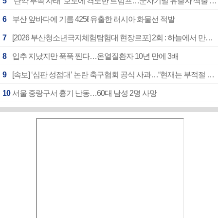
5
‘탄약 부족 사태’ 보도에 격노한 트럼프…군사기밀 유출자 색출 지시
6
부산 앞바다에 기름 425ℓ 유출한 러시아 화물선 적발
7
[2026 부산청소년극지체험탐험대 현장르포] 2회 : 하늘에서 만난 얼음의 나라
8
입추 지났지만 푹푹 찐다…온열질환자 10년 만에 3배
9
[속보] ‘심판 성접대’ 논란 축구협회 공식 사과…“현재는 부적절 행위 없어”
10
서울 중랑구서 흉기 난동…60대 남성 2명 사망