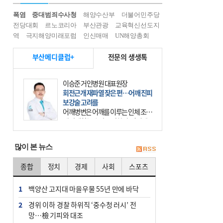
폭염
중대범죄수사청
해양수산부
더불어민주당
전당대회
르노코리아
부산관광
교육혁신선도지
역
극지해양미래포럼
인신매매
UN해양총회
부산메디클럽+
전문의 생생톡
이승준 거인병원 대표원장
회전근개 재파열 잦은 편…어깨 진피
보강술 고려를
어깨병변은 어깨를 이루는 인체 조직
에 발생하는 손상을 말한다. 여기에
는 오십견과 회전근개 증후군, 어깨
의 석회성 힘줄염 등이 있다. 국민건
많이 본 뉴스
강보험에 의하면 어깨병변
종합
정치
경제
사회
스포츠
1
백양산 고지대 마을우물 55년 만에 바닥
2
경위 이하 경찰 하위직 ‘중수청 러시’ 전
망…檢 기피와 대조