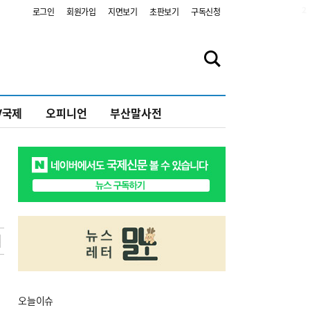
2
로그인
회원가입
지면보기
초판보기
구독신청
V국제
오피니언
부산말사전
오늘
이슈