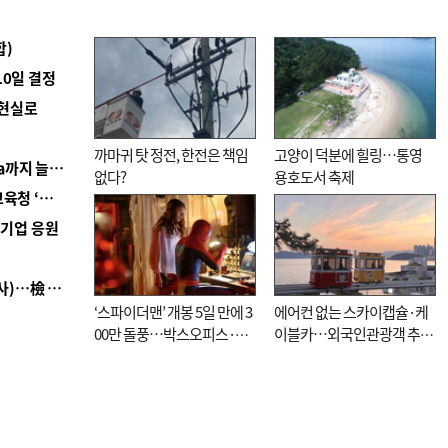
합)
10일 결정
 현실로
까마귀 탓 정전, 한전은 책임
고양이 덕분에 힐링…통영
■ 경남 농정 비전 ‘잘 사는 농촌’…스마트팜 1000㏊까지 늘린다
없다?
용호도서 축제
■ 교육혁신선도지 공모 코앞인데…구·군 난색에 교육청 ‘쩔쩔’
역기업 응원
■ 검사 신분 버리고 직급하향(10년 이하 저연차 검사)…檢 중수청행 기피
‘스파이더맨’ 개봉 5일 만에 3
에어컨 없는 스카이캡슐·케
00만 돌풍…박스오피스·예
이블카…외국인관광객 추억
매율 동시 1위
대신 고역 될라