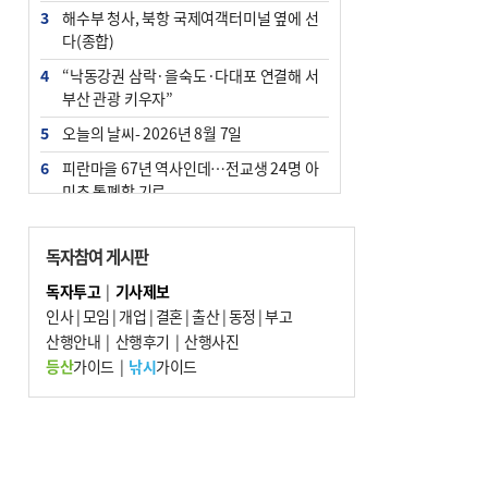
3
해수부 청사, 북항 국제여객터미널 옆에 선
다(종합)
4
“낙동강권 삼락·을숙도·다대포 연결해 서
부산 관광 키우자”
5
오늘의 날씨- 2026년 8월 7일
6
피란마을 67년 역사인데…전교생 24명 아
미초 통폐합 기로
7
[사설] 해수부 신청사 북항으로 확정, 해양
수도 도약의 전환점
독자참여 게시판
8
부울경 주말부터 비소식…‘극한 폭염’ 한풀
독자투고
|
기사제보
꺾일 듯
인사
|
모임
|
개업
|
결혼
|
출산
|
동정
|
부고
9
산행안내
외국인 선원 ‘인신매매 경유지’ 된 부산…
|
산행후기
|
산행사진
우려가 현실로
등산
가이드
|
낚시
가이드
10
르노 못 타는 부산시장…관용차 규정에 막
힌 지역기업 응원