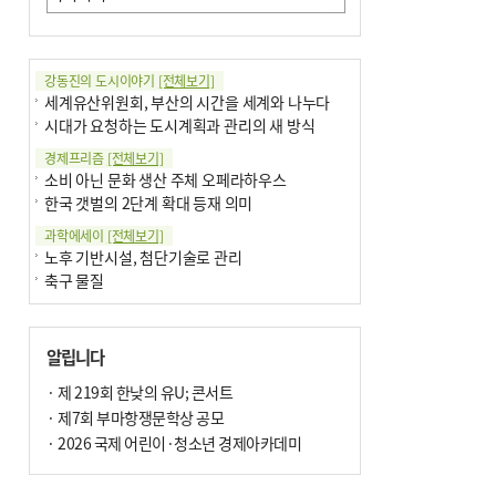
강동진의 도시이야기
[전체보기]
세계유산위원회, 부산의 시간을 세계와 나누다
시대가 요청하는 도시계획과 관리의 새 방식
경제프리즘
[전체보기]
소비 아닌 문화 생산 주체 오페라하우스
한국 갯벌의 2단계 확대 등재 의미
과학에세이
[전체보기]
노후 기반시설, 첨단기술로 관리
축구 물질
국제칼럼
[전체보기]
부정선거
알립니다
선관위와 尹의 ‘0점 답안’
기고
· 제 219회 한낮의 유U; 콘서트
[전체보기]
환자의 희망, 헌혈의 힘
· 제7회 부마항쟁문학상 공모
대학과 지역 ‘연결’이 지역혁신이다
· 2026 국제 어린이·청소년 경제아카데미
기자수첩
[전체보기]
금고 이사장 전횡, 지금도 진행중