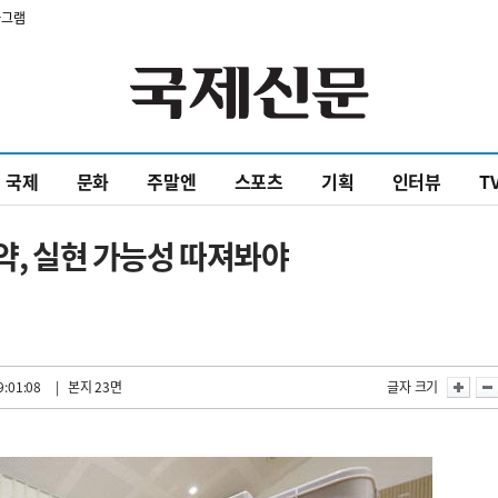
타그램
국제
문화
주말엔
스포츠
기획
인터뷰
T
약, 실현 가능성 따져봐야
9:01:08
| 본지 23면
글자 크기