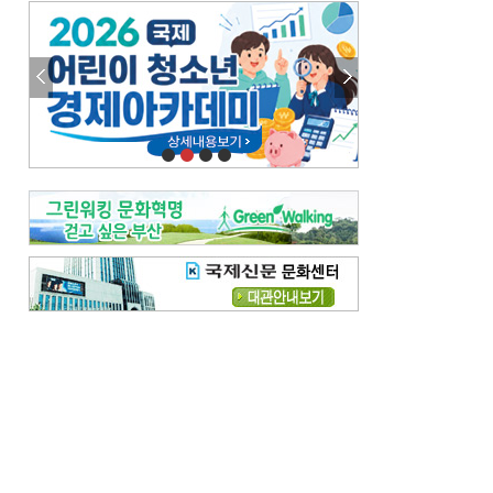
엘리트 자평해온 市 공무원…생중계 회의서 능력 입증을
김준희의 클래식 인사이트
[전체보기]
여름날의 애상, 왈츠
빛나는 꿈의 계절, 4월의 노래
김지윤의 우리음악 이야기
[전체보기]
세종시대 음악이 전해진 이유
영산회상, 불교음악에서 풍류음악으로
뉴스와 현장
[전체보기]
‘800조 투자’ 희비 가른 재생에너지
뜨거워지는 바다, 북쪽으로 열리는 항로
데스크시각
[전체보기]
물은 행정구역 경계를 따라 흐르지 않는다
도청도설
[전체보기]
회피형 대통령
다대포 부산바다축제
독자 투고
[전체보기]
새로운 시작 ‘황혼 이혼’
무료 화장실 깨끗하게 쓰자
메디칼럼
[전체보기]