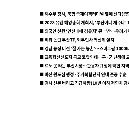
■ 해수부 청사, 북항 국제여객터미널 옆에 선다(종
■ 2028 유엔 해양총회 개최지, ‘부산이냐 제주냐’ 
■ 외국인 선원 ‘인신매매 경유지’ 된 부산…우려가
■ 비위 논란 부산TP, 외부인사 혁신위 설치
■ 르노 못 타는 부산시장…관용차 규정에 막힌 지
■ 마산 원도심 행정·주거복합단지 연내 준공 수순