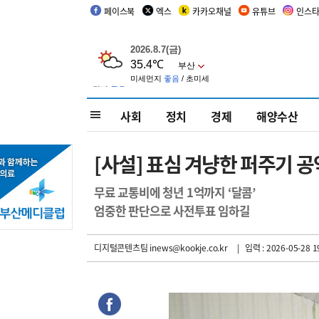
페이스북
엑스
카카오채널
유튜브
인스
사회
정치
경제
해양수산
[사설] 표심 겨냥한 퍼주기 공
무료 교통비에 청년 1억까지 ‘달콤’
엄중한 판단으로 사전투표 임하길
디지털콘텐츠팀 inews@kookje.co.kr
| 입력 : 2026-05-28 1