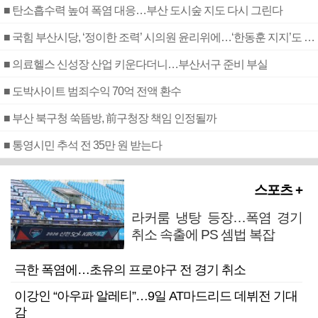
■ 탄소흡수력 높여 폭염 대응…부산 도시숲 지도 다시 그린다
■ 국힘 부산시당, ‘정이한 조력’ 시의원 윤리위에…‘한동훈 지지’도 신고접수
■ 의료헬스 신성장 산업 키운다더니…부산서구 준비 부실
■ 도박사이트 범죄수익 70억 전액 환수
■ 부산 북구청 쑥뜸방, 前구청장 책임 인정될까
■ 통영시민 추석 전 35만 원 받는다
스포츠 +
라커룸 냉탕 등장…폭염 경기
취소 속출에 PS 셈법 복잡
극한 폭염에…초유의 프로야구 전 경기 취소
이강인 “아우파 알레티”…9일 AT마드리드 데뷔전 기대
감