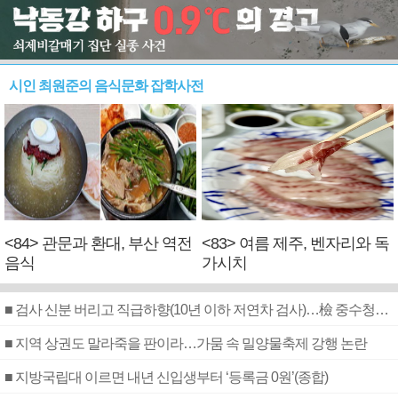
시인 최원준의 음식문화 잡학사전
<84> 관문과 환대, 부산 역전
<83> 여름 제주, 벤자리와 독
음식
가시치
■ 검사 신분 버리고 직급하향(10년 이하 저연차 검사)…檢 중수청행 기피
■ 지역 상권도 말라죽을 판이라…가뭄 속 밀양물축제 강행 논란
■ 지방국립대 이르면 내년 신입생부터 ‘등록금 0원’(종합)