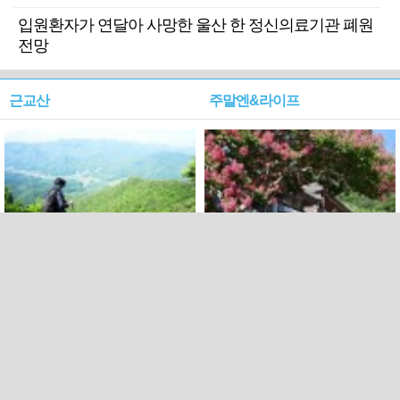
입원환자가 연달아 사망한 울산 한 정신의료기관 폐원
전망
근교산
주말엔&라이프
근교산&그너머…상주·문경
폭염보다 더 뜨거워라…100
청화산~시루봉
일을 붉게 불태울 ‘선비정신’
피었네
PC버전
엑스
페이스북
Copyright ⓒ 2015 All rights reserved by 국제신문