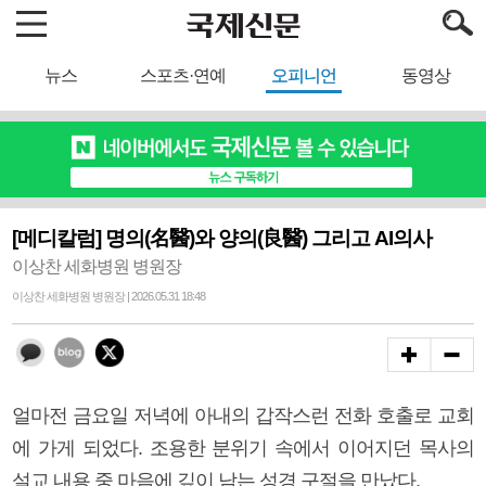
뉴스
스포츠·연예
오피니언
동영상
[메디칼럼] 명의(名醫)와 양의(良醫) 그리고 AI의사
이상찬 세화병원 병원장
이상찬 세화병원 병원장 | 2026.05.31 18:48
얼마전 금요일 저녁에 아내의 갑작스런 전화 호출로 교회
에 가게 되었다. 조용한 분위기 속에서 이어지던 목사의
설교 내용 중 마음에 깊이 남는 성경 구절을 만났다.