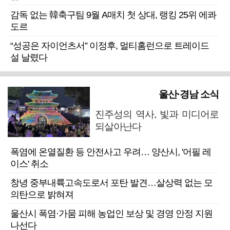
감독 없는 韓축구팀 9월 A매치 첫 상대, 랭킹 25위 에콰
도르
“성공은 자이언츠서” 이정후, 멀티홈런으로 트레이드
설 날렸다
울산·경남 소식
진주성의 역사, 빛과 미디어로
되살아난다
폭염에 온열질환 등 안전사고 우려… 양산시, '어필 레
이스' 취소
창녕 중부내륙고속도로서 포탄 발견…살상력 없는 모
의탄으로 밝혀져
울산시 폭염·가뭄 피해 농업인 보상 및 경영 안정 지원
나선다