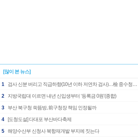
[많이 본 뉴스]
1
검사 신분 버리고 직급하향(10년 이하 저연차 검사)…檢 중수청행 기피
2
지방국립대 이르면 내년 신입생부터 ‘등록금 0원’(종합)
3
부산 북구청 쑥뜸방, 前구청장 책임 인정될까
4
[도청도설] 다대포 부산바다축제
5
해양수산부 신청사 북항재개발 부지에 짓는다