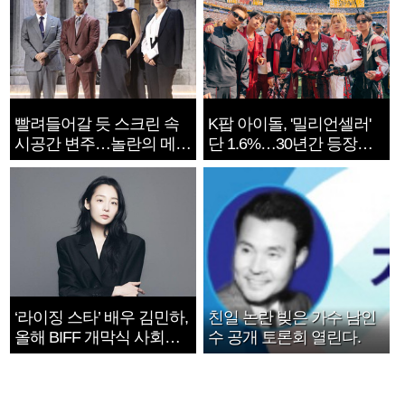
빨려들어갈 듯 스크린 속
K팝 아이돌, '밀리언셀러'
시공간 변주…놀란의 메시
단 1.6%…30년간 등장
지는 ‘전쟁 속죄’
1182개팀 전수조사
‘라이징 스타’ 배우 김민하,
친일 논란 빚은 가수 남인
올해 BIFF 개막식 사회자
수 공개 토론회 열린다.
확정