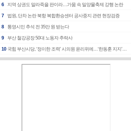
6
지역 상권도 말라죽을 판이라…가뭄 속 밀양물축제 강행 논란
7
법원, 단차 논란 북항 복합환승센터 공사중지 관련 현장검증
8
통영시민 추석 전 35만 원 받는다
9
부산 철강공장 50대 노동자 추락사
10
국힘 부산시당, ‘정이한 조력’ 시의원 윤리위에…‘한동훈 지지’도 신고접수