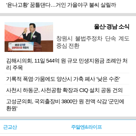
‘윤나고황’ 꿈틀댄다…거인 가을야구 불씨 살릴까
울산·경남 소식
창원시 불법주정차 단속 계도
중심 전환
김해시의회, 11일 544억 원 규모 민생지원금 조례안 처
리 주목
기록적 폭염·가뭄에도 양산시 가축 폐사 ‘낮은 수준’
사천시 하동군, 사천공항 확장과 CIQ 설치 공동 건의
고성군의회, 국외출장비 3800만 원 전액 삭감 '군민에
환원'
근교산
주말엔&라이프