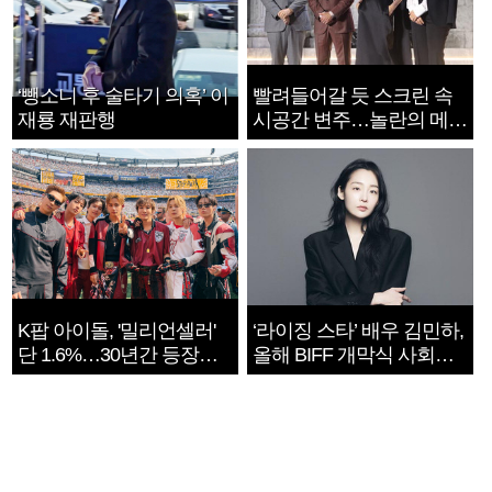
‘뺑소니 후 술타기 의혹’ 이
빨려들어갈 듯 스크린 속
재룡 재판행
시공간 변주…놀란의 메시
지는 ‘전쟁 속죄’
K팝 아이돌, '밀리언셀러'
‘라이징 스타’ 배우 김민하,
단 1.6%…30년간 등장
올해 BIFF 개막식 사회자
1182개팀 전수조사
확정