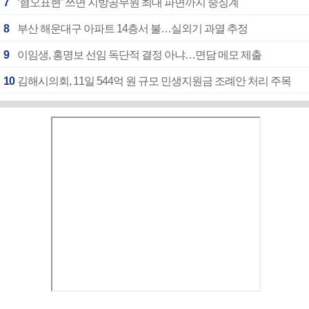
7
‘혐오표현’ 쓰면 지방공무원 최대 파면까지 중징계
8
부산 해운대구 아파트 14층서 불…실외기 과열 추정
9
이임생, 홍명보 선임 독단적 결정 아냐…면담 메모 제출
10
김해시의회, 11일 544억 원 규모 민생지원금 조례안 처리 주목