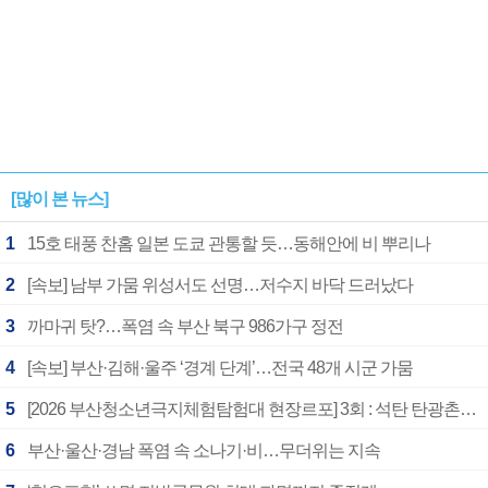
[많이 본 뉴스]
1
15호 태풍 찬홈 일본 도쿄 관통할 듯…동해안에 비 뿌리나
2
[속보] 남부 가뭄 위성서도 선명…저수지 바닥 드러났다
3
까마귀 탓?…폭염 속 부산 북구 986가구 정전
4
[속보] 부산·김해·울주 ‘경계 단계’…전국 48개 시군 가뭄
5
[2026 부산청소년극지체험탐험대 현장르포] 3회 : 석탄 탄광촌에서 북극 연구의 중심지로
6
부산·울산·경남 폭염 속 소나기·비…무더위는 지속