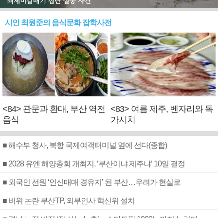
시인 최원준의 음식문화 잡학사전
<84> 관문과 환대, 부산 역전
<83> 여름 제주, 벤자리와 독
음식
가시치
■ 해수부 청사, 북항 국제여객터미널 옆에 선다(종합)
■ 2028 유엔 해양총회 개최지, ‘부산이냐 제주냐’ 10일 결정
■ 외국인 선원 ‘인신매매 경유지’ 된 부산…우려가 현실로
■ 비위 논란 부산TP, 외부인사 혁신위 설치