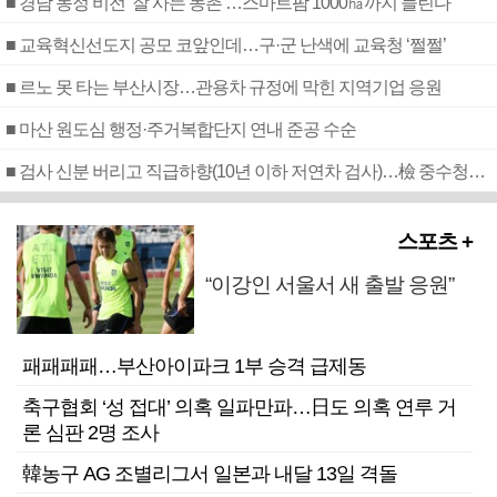
■ 경남 농정 비전 ‘잘 사는 농촌’…스마트팜 1000㏊까지 늘린다
■ 교육혁신선도지 공모 코앞인데…구·군 난색에 교육청 ‘쩔쩔’
■ 르노 못 타는 부산시장…관용차 규정에 막힌 지역기업 응원
■ 마산 원도심 행정·주거복합단지 연내 준공 수순
■ 검사 신분 버리고 직급하향(10년 이하 저연차 검사)…檢 중수청행 기피
스포츠 +
“이강인 서울서 새 출발 응원”
패패패패…부산아이파크 1부 승격 급제동
축구협회 ‘성 접대’ 의혹 일파만파…日도 의혹 연루 거
론 심판 2명 조사
韓농구 AG 조별리그서 일본과 내달 13일 격돌