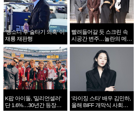
‘뺑소니 후 술타기 의혹’ 이
빨려들어갈 듯 스크린 속
재룡 재판행
시공간 변주…놀란의 메시
지는 ‘전쟁 속죄’
K팝 아이돌, '밀리언셀러'
‘라이징 스타’ 배우 김민하,
단 1.6%…30년간 등장
올해 BIFF 개막식 사회자
1182개팀 전수조사
확정