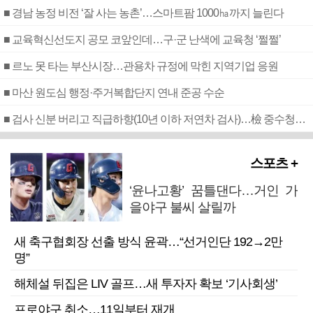
■ 경남 농정 비전 ‘잘 사는 농촌’…스마트팜 1000㏊까지 늘린다
■ 교육혁신선도지 공모 코앞인데…구·군 난색에 교육청 ‘쩔쩔’
■ 르노 못 타는 부산시장…관용차 규정에 막힌 지역기업 응원
■ 마산 원도심 행정·주거복합단지 연내 준공 수순
■ 검사 신분 버리고 직급하향(10년 이하 저연차 검사)…檢 중수청행 기피
스포츠 +
‘윤나고황’ 꿈틀댄다…거인 가
을야구 불씨 살릴까
새 축구협회장 선출 방식 윤곽…“선거인단 192→2만
명”
해체설 뒤집은 LIV 골프…새 투자자 확보 ‘기사회생’
프로야구 취소…11일부터 재개