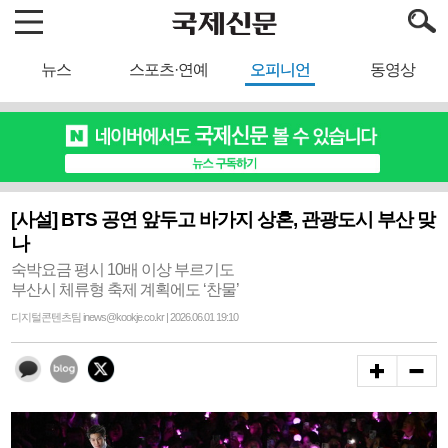
뉴스
스포츠·연예
오피니언
동영상
[사설] BTS 공연 앞두고 바가지 상혼, 관광도시 부산 맞
나
숙박요금 평시 10배 이상 부르기도
부산시 체류형 축제 계획에도 ‘찬물’
디지털콘텐츠팀 inews@kookje.co.kr | 2026.06.01 19:10