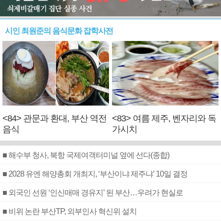
시인 최원준의 음식문화 잡학사전
<84> 관문과 환대, 부산 역전
<83> 여름 제주, 벤자리와 독
음식
가시치
■ 해수부 청사, 북항 국제여객터미널 옆에 선다(종합)
■ 2028 유엔 해양총회 개최지, ‘부산이냐 제주냐’ 10일 결정
■ 외국인 선원 ‘인신매매 경유지’ 된 부산…우려가 현실로
■ 비위 논란 부산TP, 외부인사 혁신위 설치