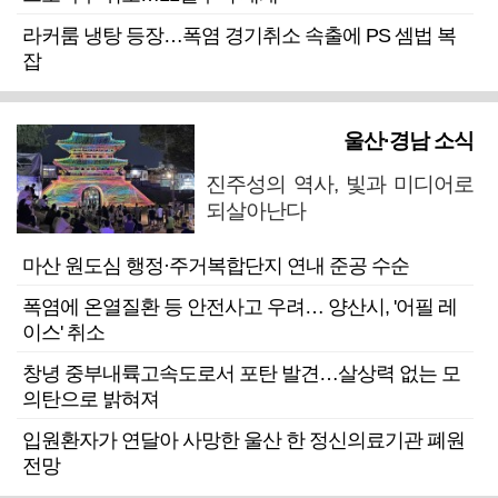
라커룸 냉탕 등장…폭염 경기취소 속출에 PS 셈법 복
잡
울산·경남 소식
진주성의 역사, 빛과 미디어로
되살아난다
마산 원도심 행정·주거복합단지 연내 준공 수순
폭염에 온열질환 등 안전사고 우려… 양산시, '어필 레
이스' 취소
창녕 중부내륙고속도로서 포탄 발견…살상력 없는 모
의탄으로 밝혀져
입원환자가 연달아 사망한 울산 한 정신의료기관 폐원
전망