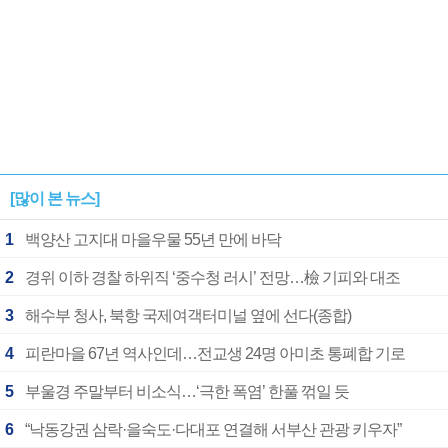
[많이 본 뉴스]
1
백양산 고지대 마을우물 55년 만에 바닥
2
경위 이하 경찰 하위직 ‘중수청 러시’ 전망…檢 기피와 대조
3
해수부 청사, 북항 국제여객터미널 옆에 선다(종합)
4
피란마을 67년 역사인데…전교생 24명 아미초 통폐합 기로
5
부울경 주말부터 비소식…‘극한 폭염’ 한풀 꺾일 듯
6
“낙동강권 삼락·을숙도·다대포 연결해 서부산 관광 키우자”