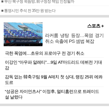
■ 부산 북구청 쑥뜸방, 前구청장 책임 인정될까
■ 통영시민 추석 전 35만 원 받는다
스포츠 +
라커룸 냉탕 등장…폭염 경기
취소 속출에 PS 셈법 복잡
극한 폭염에…초유의 프로야구 전 경기 취소
이강인 “아우파 알레티”…9일 AT마드리드 데뷔전 기대
감
감독 없는 韓축구팀 9월 A매치 첫 상대, 랭킹 25위 에콰
도르
“성공은 자이언츠서” 이정후, 멀티홈런으로 트레이드
설 날렸다