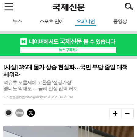
뉴스
스포츠·연예
오피니언
동영상
[사설] 3%대 물가 상승 현실화…국민 부담 줄일 대책
세워라
석유류 오름세에 고환율 ‘설상가상’
엘니뇨 악재도 … 금리 인상 압력 커져
디지털콘텐츠팀 inews@kookje.co.kr | 2026.06.02 19:43