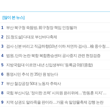
[많이 본 뉴스]
1
부산 북구청 쑥뜸방, 前구청장 책임 인정될까
2
[도청도설] 다대포 부산바다축제
3
검사 신분 버리고 직급하향(10년 이하 저연차 검사)…檢 중수청행 기피
4
법원, 단차 논란 북항 복합환승센터 공사중지 관련 현장검증
5
지방국립대 이르면 내년 신입생부터 ‘등록금 0원’(종합)
6
통영시민 추석 전 35만 원 받는다
7
부산 철강공장 50대 노동자 추락사
8
국힘 부산시당, ‘정이한 조력’ 시의원 윤리위에…‘한동훈 지지’도 신고접수
9
지역 상권도 말라죽을 판이라…가뭄 속 밀양물축제 강행 논란