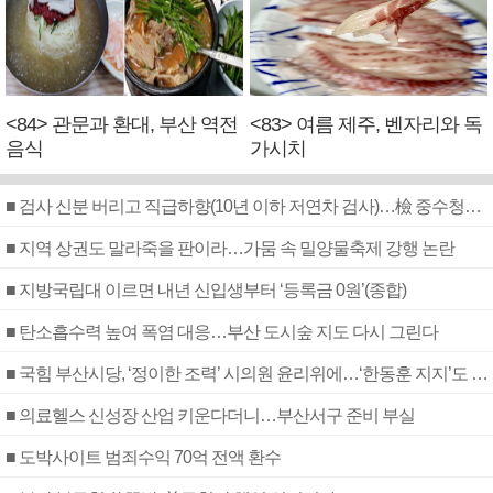
<84> 관문과 환대, 부산 역전
<83> 여름 제주, 벤자리와 독
음식
가시치
■ 검사 신분 버리고 직급하향(10년 이하 저연차 검사)…檢 중수청행 기피
■ 지역 상권도 말라죽을 판이라…가뭄 속 밀양물축제 강행 논란
■ 지방국립대 이르면 내년 신입생부터 ‘등록금 0원’(종합)
■ 탄소흡수력 높여 폭염 대응…부산 도시숲 지도 다시 그린다
■ 국힘 부산시당, ‘정이한 조력’ 시의원 윤리위에…‘한동훈 지지’도 신고접수
■ 의료헬스 신성장 산업 키운다더니…부산서구 준비 부실
■ 도박사이트 범죄수익 70억 전액 환수