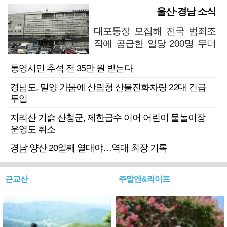
울산·경남 소식
대포통장 모집해 전국 범죄조
직에 공급한 일당 200명 무더
기 검거
통영시민 추석 전 35만 원 받는다
경남도, 밀양 가뭄에 산림청 산불진화차량 22대 긴급
투입
지리산 기슭 산청군, 제한급수 이어 어린이 물놀이장
운영도 취소
경남 양산 20일째 열대야…역대 최장 기록
근교산
주말엔&라이프