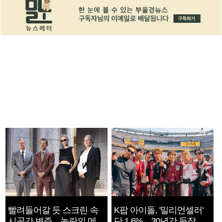
빨려들어갈 듯 스크린 속
K팝 아이돌, '밀리언셀러'
시공간 변주…놀란의 메시
단 1.6%…30년간 등장