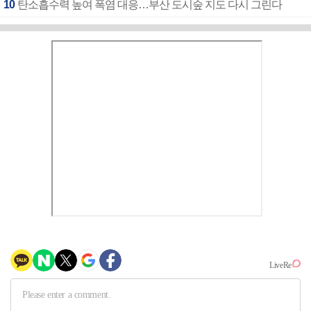
10
탄소흡수력 높여 폭염 대응…부산 도시숲 지도 다시 그린다