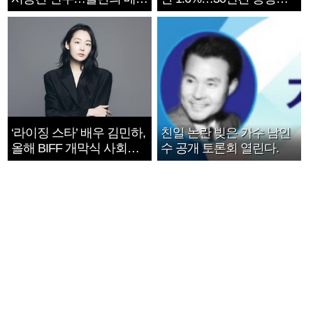
지는 ‘전쟁 속죄’
1182개팀 전수조사
‘라이징 스타’ 배우 김민하,
친일 논란 빚은 가수 남인
올해 BIFF 개막식 사회자
수 공개 토론회 열린다.
확정