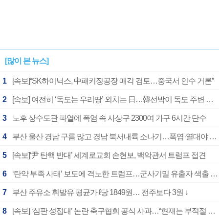
[많이 본 뉴스]
1
[속보]“SK하이닉스, 中패키징공장 매각 검토…중국서 인수 거론”
2
[속보] 여전히 ‘독도는 우리땅’ 외치는 日…韓선박이 독도 주변 해양조사 활동하자 반발
3
노후 상수도관 파열에 폭염 속 사상구 2300여 가구 6시간 단수
4
부산 울산 경남 구름 많고 경남 북서내륙 소나기…폭염·열대야 계속
5
[속보]‘尹 탄핵 반대’ 세계로교회 손현보, 백악관서 트럼프 접견
6
‘탄약 부족 사태’ 보도에 격노한 트럼프…군사기밀 유출자 색출 지시
7
부산 주유소 휘발유 평균가 ℓ당 1849원… 전주보다 3원 ↓
8
[속보] ‘심판 성접대’ 논란 축구협회 공식 사과…“현재는 부적절 행위 없어”