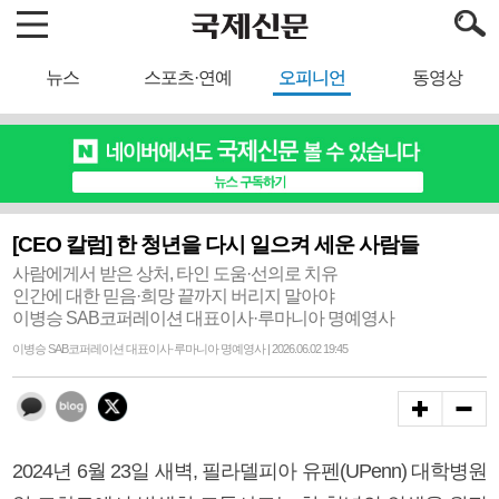
뉴스
스포츠·연예
오피니언
동영상
[CEO 칼럼] 한 청년을 다시 일으켜 세운 사람들
사람에게서 받은 상처, 타인 도움·선의로 치유
인간에 대한 믿음·희망 끝까지 버리지 말아야
이병승 SAB코퍼레이션 대표이사·루마니아 명예영사
이병승 SAB코퍼레이션 대표이사·루마니아 명예영사 | 2026.06.02 19:45
2024년 6월 23일 새벽, 필라델피아 유펜(UPenn) 대학병원