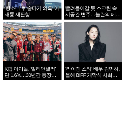
‘뺑소니 후 술타기 의혹’ 이
빨려들어갈 듯 스크린 속
재룡 재판행
시공간 변주…놀란의 메시
지는 ‘전쟁 속죄’
K팝 아이돌, '밀리언셀러'
‘라이징 스타’ 배우 김민하,
단 1.6%…30년간 등장
올해 BIFF 개막식 사회자
1182개팀 전수조사
확정