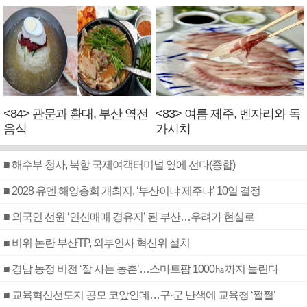
<84> 관문과 환대, 부산 역전
<83> 여름 제주, 벤자리와 독
음식
가시치
■ 해수부 청사, 북항 국제여객터미널 옆에 선다(종합)
■ 2028 유엔 해양총회 개최지, ‘부산이냐 제주냐’ 10일 결정
■ 외국인 선원 ‘인신매매 경유지’ 된 부산…우려가 현실로
■ 비위 논란 부산TP, 외부인사 혁신위 설치
■ 경남 농정 비전 ‘잘 사는 농촌’…스마트팜 1000㏊까지 늘린다
■ 교육혁신선도지 공모 코앞인데…구·군 난색에 교육청 ‘쩔쩔’