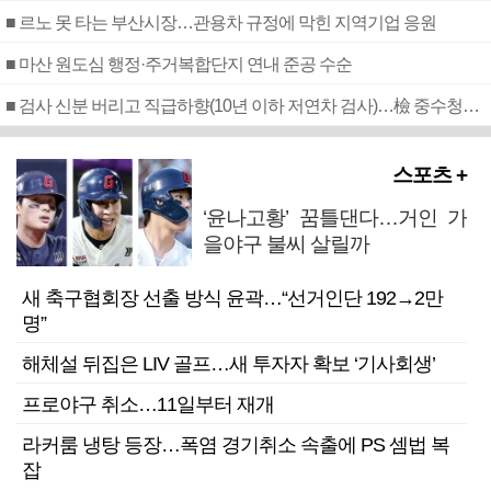
■ 르노 못 타는 부산시장…관용차 규정에 막힌 지역기업 응원
■ 마산 원도심 행정·주거복합단지 연내 준공 수순
■ 검사 신분 버리고 직급하향(10년 이하 저연차 검사)…檢 중수청행 기피
스포츠 +
‘윤나고황’ 꿈틀댄다…거인 가
을야구 불씨 살릴까
새 축구협회장 선출 방식 윤곽…“선거인단 192→2만
명”
해체설 뒤집은 LIV 골프…새 투자자 확보 ‘기사회생’
프로야구 취소…11일부터 재개
라커룸 냉탕 등장…폭염 경기취소 속출에 PS 셈법 복
잡