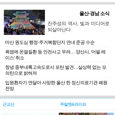
울산·경남 소식
진주성의 역사, 빛과 미디어로
되살아난다
마산 원도심 행정·주거복합단지 연내 준공 수순
폭염에 온열질환 등 안전사고 우려… 양산시, '어필 레
이스' 취소
창녕 중부내륙고속도로서 포탄 발견…살상력 없는 모
의탄으로 밝혀져
입원환자가 연달아 사망한 울산 한 정신의료기관 폐원
전망
근교산
주말엔&라이프