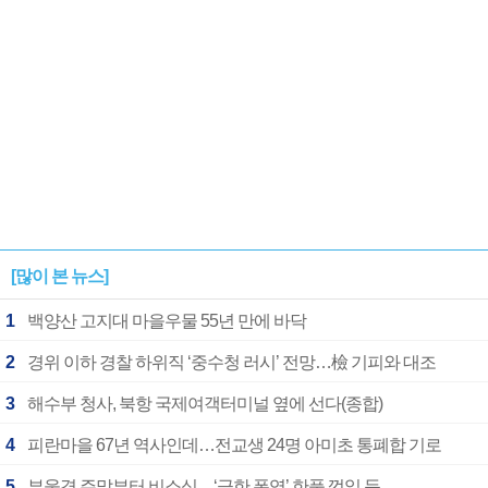
[많이 본 뉴스]
1
백양산 고지대 마을우물 55년 만에 바닥
2
경위 이하 경찰 하위직 ‘중수청 러시’ 전망…檢 기피와 대조
3
해수부 청사, 북항 국제여객터미널 옆에 선다(종합)
4
피란마을 67년 역사인데…전교생 24명 아미초 통폐합 기로
5
부울경 주말부터 비소식…‘극한 폭염’ 한풀 꺾일 듯