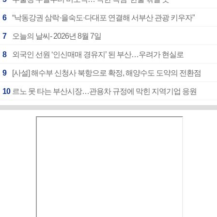
6
“낙동강권 삼락·을숙도·다대포 연결해 서부산 관광 키우자”
7
오늘의 날씨- 2026년 8월 7일
8
외국인 선원 ‘인신매매 경유지’ 된 부산…우려가 현실로
9
[사설] 해수부 신청사 북항으로 확정, 해양수도 도약의 전환점
10
르노 못 타는 부산시장…관용차 규정에 막힌 지역기업 응원