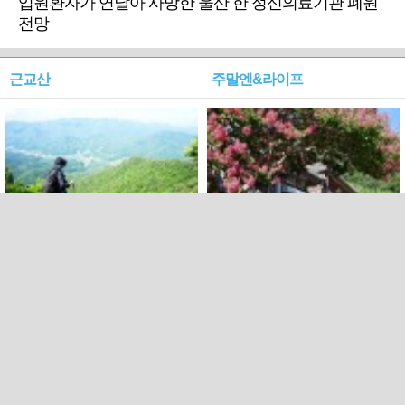
입원환자가 연달아 사망한 울산 한 정신의료기관 폐원
전망
근교산
주말엔&라이프
근교산&그너머…상주·문경
폭염보다 더 뜨거워라…100
청화산~시루봉
일을 붉게 불태울 ‘선비정신’
피었네
PC버전
엑스
페이스북
Copyright ⓒ 2015 All rights reserved by 국제신문