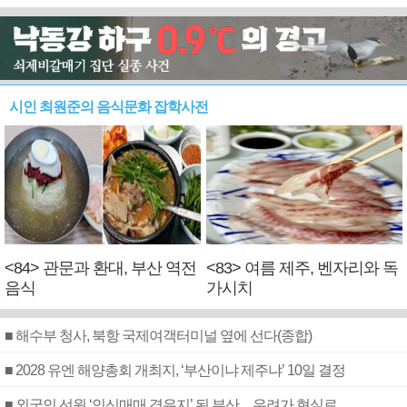
시인 최원준의 음식문화 잡학사전
<84> 관문과 환대, 부산 역전
<83> 여름 제주, 벤자리와 독
음식
가시치
■ 해수부 청사, 북항 국제여객터미널 옆에 선다(종합)
■ 2028 유엔 해양총회 개최지, ‘부산이냐 제주냐’ 10일 결정
■ 외국인 선원 ‘인신매매 경유지’ 된 부산…우려가 현실로