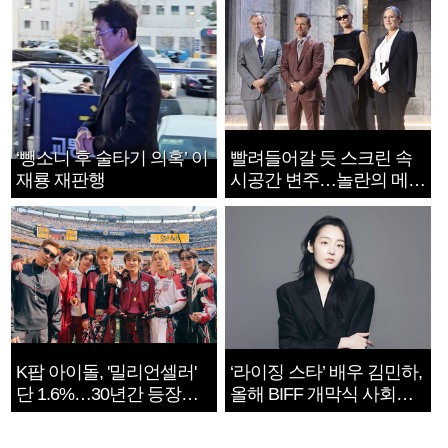
‘뺑소니 후 술타기 의혹’ 이
빨려들어갈 듯 스크린 속
재룡 재판행
시공간 변주…놀란의 메시
지는 ‘전쟁 속죄’
K팝 아이돌, '밀리언셀러'
‘라이징 스타’ 배우 김민하,
단 1.6%…30년간 등장
올해 BIFF 개막식 사회자
1182개팀 전수조사
확정