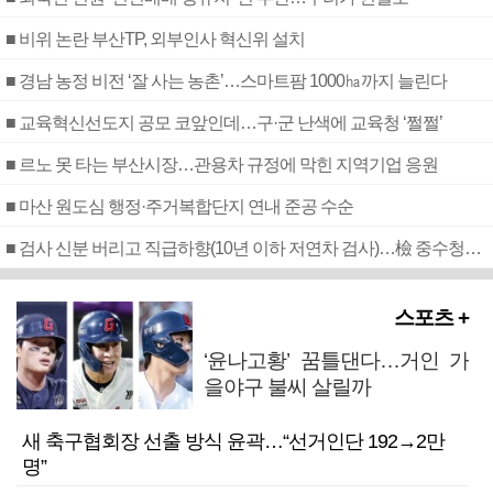
■ 비위 논란 부산TP, 외부인사 혁신위 설치
■ 경남 농정 비전 ‘잘 사는 농촌’…스마트팜 1000㏊까지 늘린다
■ 교육혁신선도지 공모 코앞인데…구·군 난색에 교육청 ‘쩔쩔’
■ 르노 못 타는 부산시장…관용차 규정에 막힌 지역기업 응원
■ 마산 원도심 행정·주거복합단지 연내 준공 수순
■ 검사 신분 버리고 직급하향(10년 이하 저연차 검사)…檢 중수청행 기피
스포츠 +
‘윤나고황’ 꿈틀댄다…거인 가
을야구 불씨 살릴까
새 축구협회장 선출 방식 윤곽…“선거인단 192→2만
명”