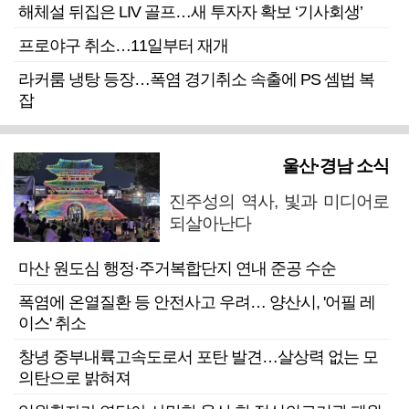
해체설 뒤집은 LIV 골프…새 투자자 확보 ‘기사회생’
프로야구 취소…11일부터 재개
라커룸 냉탕 등장…폭염 경기취소 속출에 PS 셈법 복
잡
울산·경남 소식
진주성의 역사, 빛과 미디어로
되살아난다
마산 원도심 행정·주거복합단지 연내 준공 수순
폭염에 온열질환 등 안전사고 우려… 양산시, '어필 레
이스' 취소
창녕 중부내륙고속도로서 포탄 발견…살상력 없는 모
의탄으로 밝혀져