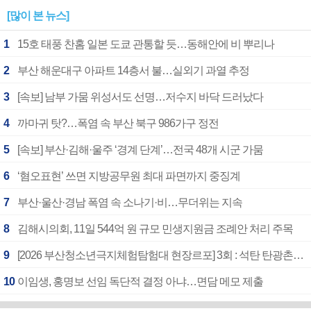
[많이 본 뉴스]
1
15호 태풍 찬홈 일본 도쿄 관통할 듯…동해안에 비 뿌리나
2
부산 해운대구 아파트 14층서 불…실외기 과열 추정
3
[속보] 남부 가뭄 위성서도 선명…저수지 바닥 드러났다
4
까마귀 탓?…폭염 속 부산 북구 986가구 정전
5
[속보] 부산·김해·울주 ‘경계 단계’…전국 48개 시군 가뭄
6
‘혐오표현’ 쓰면 지방공무원 최대 파면까지 중징계
7
부산·울산·경남 폭염 속 소나기·비…무더위는 지속
8
김해시의회, 11일 544억 원 규모 민생지원금 조례안 처리 주목
9
[2026 부산청소년극지체험탐험대 현장르포] 3회 : 석탄 탄광촌에서 북극 연구의 중심지로
10
이임생, 홍명보 선임 독단적 결정 아냐…면담 메모 제출