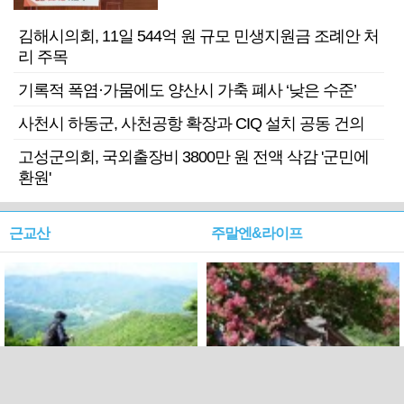
김해시의회, 11일 544억 원 규모 민생지원금 조례안 처
리 주목
기록적 폭염·가뭄에도 양산시 가축 폐사 ‘낮은 수준’
사천시 하동군, 사천공항 확장과 CIQ 설치 공동 건의
고성군의회, 국외출장비 3800만 원 전액 삭감 '군민에
환원'
근교산
주말엔&라이프
근교산&그너머…상주·문경
폭염보다 더 뜨거워라…100