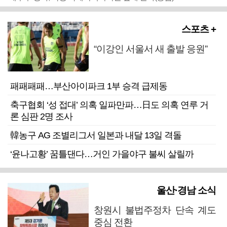
스포츠 +
“이강인 서울서 새 출발 응원”
패패패패…부산아이파크 1부 승격 급제동
축구협회 ‘성 접대’ 의혹 일파만파…日도 의혹 연루 거
론 심판 2명 조사
韓농구 AG 조별리그서 일본과 내달 13일 격돌
‘윤나고황’ 꿈틀댄다…거인 가을야구 불씨 살릴까
울산·경남 소식
창원시 불법주정차 단속 계도
중심 전환