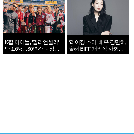
K팝 아이돌, '밀리언셀러'
‘라이징 스타’ 배우 김민하,
단 1.6%…30년간 등장
올해 BIFF 개막식 사회자
1182개팀 전수조사
확정