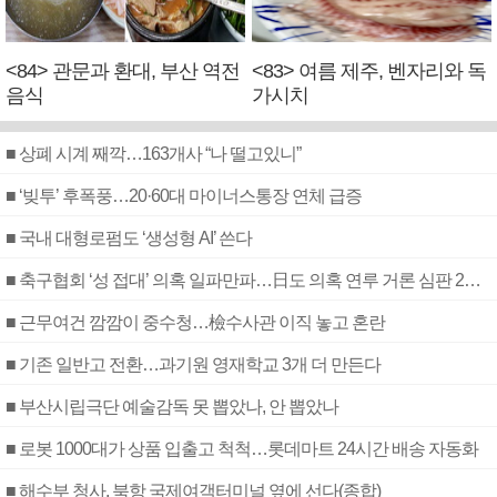
<84> 관문과 환대, 부산 역전
<83> 여름 제주, 벤자리와 독
음식
가시치
■ 상폐 시계 째깍…163개사 “나 떨고있니”
■ ‘빚투’ 후폭풍…20·60대 마이너스통장 연체 급증
■ 국내 대형로펌도 ‘생성형 AI’ 쓴다
■ 축구협회 ‘성 접대’ 의혹 일파만파…日도 의혹 연루 거론 심판 2명 조사
■ 근무여건 깜깜이 중수청…檢수사관 이직 놓고 혼란
■ 기존 일반고 전환…과기원 영재학교 3개 더 만든다
■ 부산시립극단 예술감독 못 뽑았나, 안 뽑았나
■ 로봇 1000대가 상품 입출고 척척…롯데마트 24시간 배송 자동화
■ 해수부 청사, 북항 국제여객터미널 옆에 선다(종합)