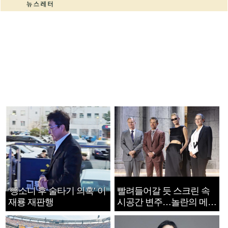
‘뺑소니 후 술타기 의혹’ 이
빨려들어갈 듯 스크린 속
재룡 재판행
시공간 변주…놀란의 메시
지는 ‘전쟁 속죄’