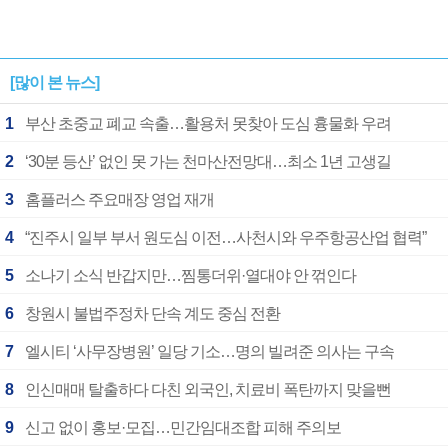
[많이 본 뉴스]
1
부산 초중교 폐교 속출…활용처 못찾아 도심 흉물화 우려
2
‘30분 등산’ 없인 못 가는 천마산전망대…최소 1년 고생길
3
홈플러스 주요매장 영업 재개
4
“진주시 일부 부서 원도심 이전…사천시와 우주항공산업 협력”
5
소나기 소식 반갑지만…찜통더위·열대야 안 꺾인다
6
창원시 불법주정차 단속 계도 중심 전환
7
엘시티 ‘사무장병원’ 일당 기소…명의 빌려준 의사는 구속
8
인신매매 탈출하다 다친 외국인, 치료비 폭탄까지 맞을뻔
9
신고 없이 홍보·모집…민간임대조합 피해 주의보