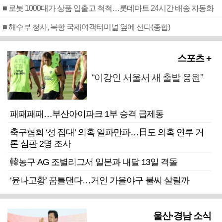
■ 로봇 1000대가 상품 입출고 척척…롯데마트 24시간 배송 자동화
■ 해수부 청사, 북항 국제여객터미널 옆에 선다(종합)
스포츠 +
“이강인 서울서 새 출발 응원”
패패패패…부산아이파크 1부 승격 급제동
축구협회 ‘성 접대’ 의혹 일파만파…日도 의혹 연루 거
론 심판 2명 조사
韓농구 AG 조별리그서 일본과 내달 13일 격돌
‘윤나고황’ 꿈틀댄다…거인 가을야구 불씨 살릴까
울산·경남 소식