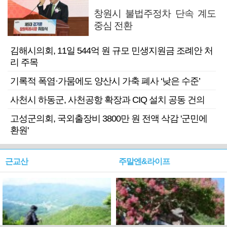
창원시 불법주정차 단속 계도
중심 전환
김해시의회, 11일 544억 원 규모 민생지원금 조례안 처
리 주목
기록적 폭염·가뭄에도 양산시 가축 폐사 ‘낮은 수준’
사천시 하동군, 사천공항 확장과 CIQ 설치 공동 건의
고성군의회, 국외출장비 3800만 원 전액 삭감 '군민에
환원'
근교산
주말엔&라이프