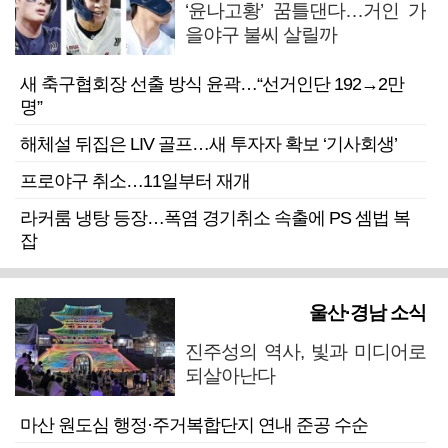
‘윤나고황’ 꿈틀댄다…거인 가
을야구 불씨 살릴까
새 축구협회장 선출 방식 윤곽…“선거인단 192→2만
명”
해체설 뒤집은 LIV 골프…새 투자자 확보 ‘기사회생’
프로야구 취소…11일부터 재개
라커룸 냉탕 등장…폭염 경기취소 속출에 PS 셈법 복
잡
울산·경남 소식
진주성의 역사, 빛과 미디어로
되살아난다
마산 원도심 행정·주거복합단지 연내 준공 수순