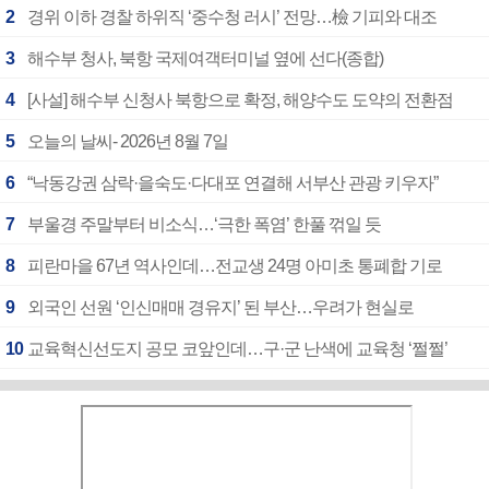
2
경위 이하 경찰 하위직 ‘중수청 러시’ 전망…檢 기피와 대조
3
해수부 청사, 북항 국제여객터미널 옆에 선다(종합)
4
[사설] 해수부 신청사 북항으로 확정, 해양수도 도약의 전환점
5
오늘의 날씨- 2026년 8월 7일
6
“낙동강권 삼락·을숙도·다대포 연결해 서부산 관광 키우자”
7
부울경 주말부터 비소식…‘극한 폭염’ 한풀 꺾일 듯
8
피란마을 67년 역사인데…전교생 24명 아미초 통폐합 기로
9
외국인 선원 ‘인신매매 경유지’ 된 부산…우려가 현실로
10
교육혁신선도지 공모 코앞인데…구·군 난색에 교육청 ‘쩔쩔’