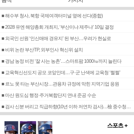
음식
가시치
■ 해수부 청사, 북항 국제여객터미널 옆에 선다(종합)
■ 2028 유엔 해양총회 개최지, ‘부산이냐 제주냐’ 10일 결정
■ 외국인 선원 ‘인신매매 경유지’ 된 부산…우려가 현실로
■ 비위 논란 부산TP, 외부인사 혁신위 설치
■ 경남 농정 비전 ‘잘 사는 농촌’…스마트팜 1000㏊까지 늘린다
■ 교육혁신선도지 공모 코앞인데…구·군 난색에 교육청 ‘쩔쩔’
■ 르노 못 타는 부산시장…관용차 규정에 막힌 지역기업 응원
■ 마산 원도심 행정·주거복합단지 연내 준공 수순
■ 검사 신분 버리고 직급하향(10년 이하 저연차 검사)…檢 중수청행 기피
스포츠 +