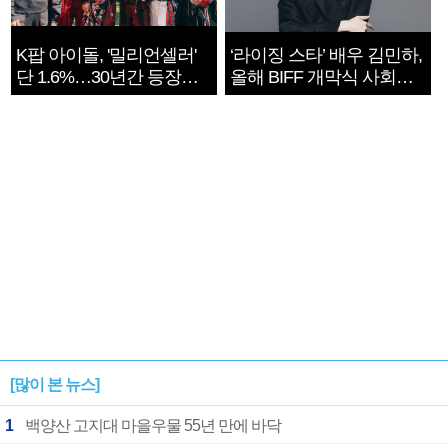
K팝 아이돌, '밀리언셀러'
‘라이징 스타’ 배우 김민하,
단 1.6%…30년간 등장
올해 BIFF 개막식 사회자
1182개팀 전수조사
확정
[많이 본 뉴스]
1
백양산 고지대 마을우물 55년 만에 바닥