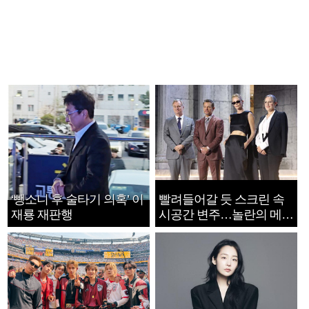
‘뺑소니 후 술타기 의혹’ 이
빨려들어갈 듯 스크린 속
재룡 재판행
시공간 변주…놀란의 메시
지는 ‘전쟁 속죄’