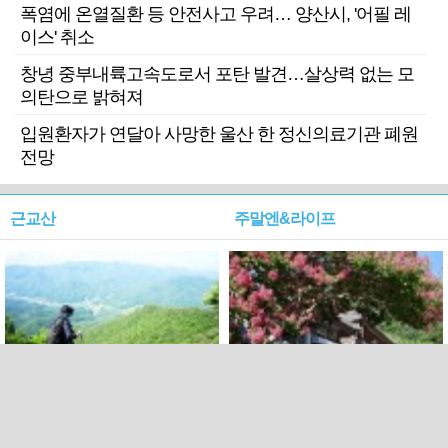
폭염에 온열질환 등 안전사고 우려… 양산시, '어필 레
이스' 취소
창녕 중부내륙고속도로서 포탄 발견…살상력 없는 모
의탄으로 밝혀져
입원환자가 연달아 사망한 울산 한 정신의료기관 폐원
전망
근교산
주말엔&라이프
근교산&그너머…상주·문경
폭염보다 더 뜨거워라…100
청화산~시루봉
일을 붉게 불태울 ‘선비정신’