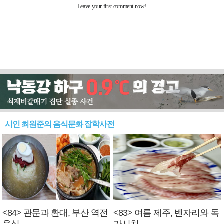
시인 최원준의 음식문화 잡학사전
<84> 관문과 환대, 부산 역전
<83> 여름 제주, 벤자리와 독