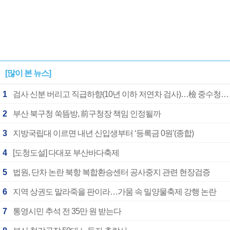
[많이 본 뉴스]
1
검사 신분 버리고 직급하향(10년 이하 저연차 검사)…檢 중수청행 기피
2
부산 북구청 쑥뜸방, 前구청장 책임 인정될까
3
지방국립대 이르면 내년 신입생부터 ‘등록금 0원’(종합)
4
[도청도설] 다대포 부산바다축제
5
법원, 단차 논란 북항 복합환승센터 공사중지 관련 현장검증
6
지역 상권도 말라죽을 판이라…가뭄 속 밀양물축제 강행 논란
7
통영시민 추석 전 35만 원 받는다