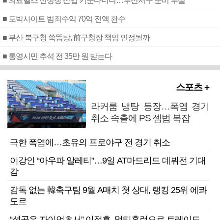
■ 의료헬스 신성장 산업 키운다더니…부산서구 준비 부실
■ 도박사이트 범죄수익 70억 전액 환수
■ 부산 북구청 쑥뜸방, 前구청장 책임 인정될까
■ 통영시민 추석 전 35만 원 받는다
스포츠 +
라커룸 냉탕 등장…폭염 경기
취소 속출에 PS 셈법 복잡
극한 폭염에…초유의 프로야구 전 경기 취소
이강인 “아우파 알레티”…9일 AT마드리드 데뷔전 기대
감
감독 없는 韓축구팀 9월 A매치 첫 상대, 랭킹 25위 에콰
도르
“성공은 자이언츠서” 이정후, 멀티홈런으로 트레이드