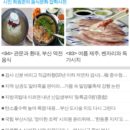
시인 최원준의 음식문화 잡학사전
<84> 관문과 환대, 부산 역전
<83> 여름 제주, 벤자리와 독
음식
가시치
■ 검사 신분 버리고 직급하향(10년 이하 저연차 검사)…檢 중수청행 기피
■ 지역 상권도 말라죽을 판이라…가뭄 속 밀양물축제 강행 논란
■ 지방국립대 이르면 내년 신입생부터 ‘등록금 0원’(종합)
■ 탄소흡수력 높여 폭염 대응…부산 도시숲 지도 다시 그린다
■ 국힘 부산시당, ‘정이한 조력’ 시의원 윤리위에…‘한동훈 지지’도 신고접수