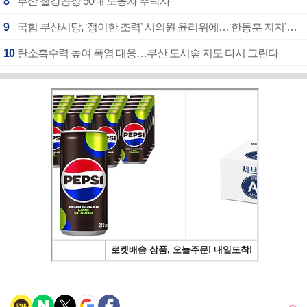
8
부산 철강공장 50대 노동자 추락사
9
국힘 부산시당, ‘정이한 조력’ 시의원 윤리위에…‘한동훈 지지’도 신고접수
10
탄소흡수력 높여 폭염 대응…부산 도시숲 지도 다시 그린다