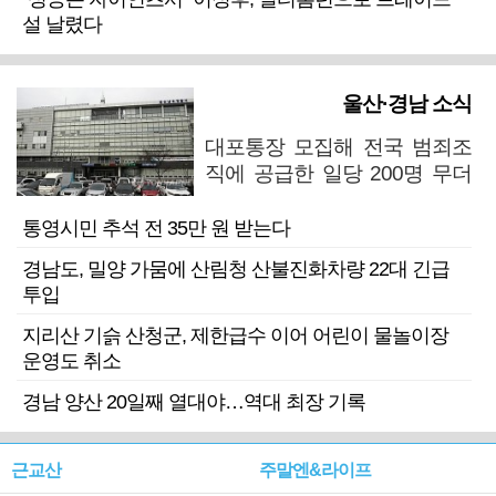
설 날렸다
울산·경남 소식
대포통장 모집해 전국 범죄조
직에 공급한 일당 200명 무더
기 검거
통영시민 추석 전 35만 원 받는다
경남도, 밀양 가뭄에 산림청 산불진화차량 22대 긴급
투입
지리산 기슭 산청군, 제한급수 이어 어린이 물놀이장
운영도 취소
경남 양산 20일째 열대야…역대 최장 기록
근교산
주말엔&라이프