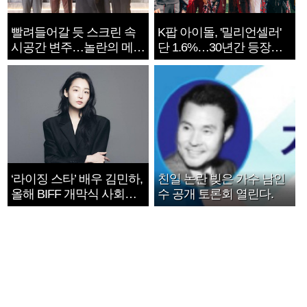
빨려들어갈 듯 스크린 속
K팝 아이돌, '밀리언셀러'
시공간 변주…놀란의 메시
단 1.6%…30년간 등장
지는 ‘전쟁 속죄’
1182개팀 전수조사
‘라이징 스타’ 배우 김민하,
친일 논란 빚은 가수 남인
올해 BIFF 개막식 사회자
수 공개 토론회 열린다.
확정