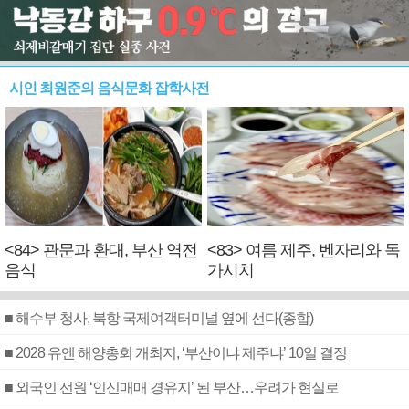
시인 최원준의 음식문화 잡학사전
<84> 관문과 환대, 부산 역전
<83> 여름 제주, 벤자리와 독
음식
가시치
■ 해수부 청사, 북항 국제여객터미널 옆에 선다(종합)
■ 2028 유엔 해양총회 개최지, ‘부산이냐 제주냐’ 10일 결정
■ 외국인 선원 ‘인신매매 경유지’ 된 부산…우려가 현실로