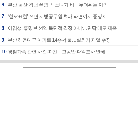
6
부산·울산·경남 폭염 속 소나기·비…무더위는 지속
7
‘혐오표현’ 쓰면 지방공무원 최대 파면까지 중징계
8
이임생, 홍명보 선임 독단적 결정 아냐…면담 메모 제출
9
부산 해운대구 아파트 14층서 불…실외기 과열 추정
10
경찰가족 관련 사건 45건…그동안 파악조차 안해