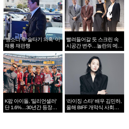
‘뺑소니 후 술타기 의혹’ 이
빨려들어갈 듯 스크린 속
재룡 재판행
시공간 변주…놀란의 메시
지는 ‘전쟁 속죄’
K팝 아이돌, '밀리언셀러'
‘라이징 스타’ 배우 김민하,
단 1.6%…30년간 등장
올해 BIFF 개막식 사회자
1182개팀 전수조사
확정