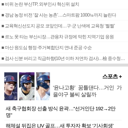
■ 비위 논란 부산TP, 외부인사 혁신위 설치
■ 경남 농정 비전 ‘잘 사는 농촌’…스마트팜 1000㏊까지 늘린다
■ 교육혁신선도지 공모 코앞인데…구·군 난색에 교육청 ‘쩔쩔’
■ 르노 못 타는 부산시장…관용차 규정에 막힌 지역기업 응원
■ 마산 원도심 행정·주거복합단지 연내 준공 수순
■ 검사 신분 버리고 직급하향(10년 이하 저연차 검사)…檢 중수청행 기피
스포츠 +
‘윤나고황’ 꿈틀댄다…거인 가
을야구 불씨 살릴까
새 축구협회장 선출 방식 윤곽…“선거인단 192→2만
명”
해체설 뒤집은 LIV 골프…새 투자자 확보 ‘기사회생’