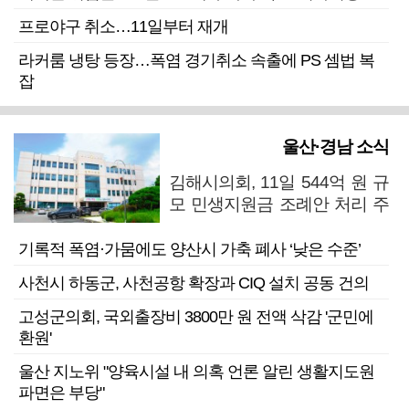
프로야구 취소…11일부터 재개
라커룸 냉탕 등장…폭염 경기취소 속출에 PS 셈법 복
잡
울산·경남 소식
김해시의회, 11일 544억 원 규
모 민생지원금 조례안 처리 주
목
기록적 폭염·가뭄에도 양산시 가축 폐사 ‘낮은 수준’
사천시 하동군, 사천공항 확장과 CIQ 설치 공동 건의
고성군의회, 국외출장비 3800만 원 전액 삭감 '군민에
환원'
울산 지노위 "양육시설 내 의혹 언론 알린 생활지도원
파면은 부당"