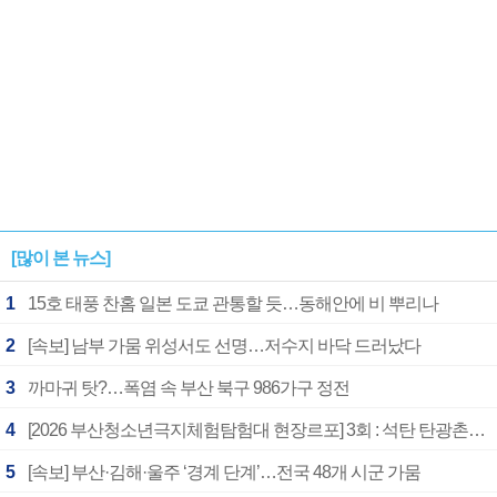
[많이 본 뉴스]
1
15호 태풍 찬홈 일본 도쿄 관통할 듯…동해안에 비 뿌리나
2
[속보] 남부 가뭄 위성서도 선명…저수지 바닥 드러났다
3
까마귀 탓?…폭염 속 부산 북구 986가구 정전
4
[2026 부산청소년극지체험탐험대 현장르포] 3회 : 석탄 탄광촌에서 북극 연구의 중심지로
5
[속보] 부산·김해·울주 ‘경계 단계’…전국 48개 시군 가뭄