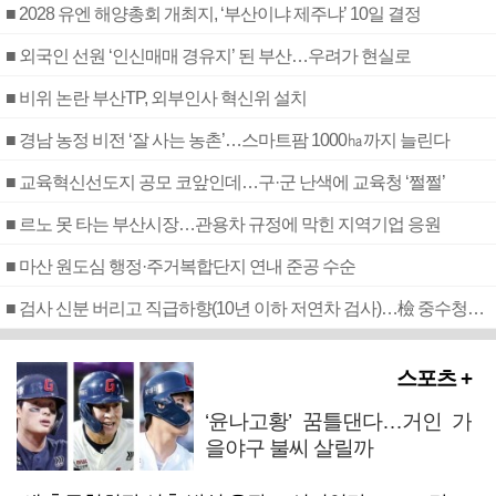
■ 2028 유엔 해양총회 개최지, ‘부산이냐 제주냐’ 10일 결정
■ 외국인 선원 ‘인신매매 경유지’ 된 부산…우려가 현실로
■ 비위 논란 부산TP, 외부인사 혁신위 설치
■ 경남 농정 비전 ‘잘 사는 농촌’…스마트팜 1000㏊까지 늘린다
■ 교육혁신선도지 공모 코앞인데…구·군 난색에 교육청 ‘쩔쩔’
■ 르노 못 타는 부산시장…관용차 규정에 막힌 지역기업 응원
■ 마산 원도심 행정·주거복합단지 연내 준공 수순
■ 검사 신분 버리고 직급하향(10년 이하 저연차 검사)…檢 중수청행 기피
스포츠 +
‘윤나고황’ 꿈틀댄다…거인 가
을야구 불씨 살릴까