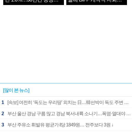
1182개팀 전수조사
확정
[많이 본 뉴스]
1
[속보] 여전히 ‘독도는 우리땅’ 외치는 日…韓선박이 독도 주변 해양조사 활동하자 반발
2
부산 울산 경남 구름 많고 경남 북서내륙 소나기…폭염·열대야 계속
3
부산 주유소 휘발유 평균가 ℓ당 1849원… 전주보다 3원 ↓