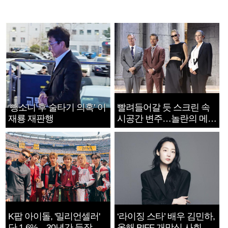
‘뺑소니 후 술타기 의혹’ 이
빨려들어갈 듯 스크린 속
재룡 재판행
시공간 변주…놀란의 메시
지는 ‘전쟁 속죄’
K팝 아이돌, '밀리언셀러'
‘라이징 스타’ 배우 김민하,
단 1.6%…30년간 등장
올해 BIFF 개막식 사회자