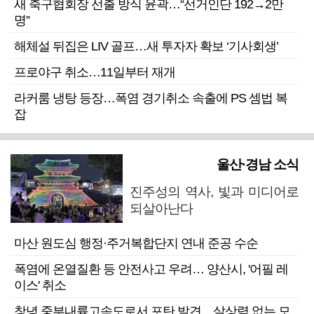
새 축구협회장 선출 방식 윤곽…“선거인단 192→2만
명”
해체설 뒤집은 LIV 골프…새 투자자 확보 ‘기사회생’
프로야구 취소…11일부터 재개
라커룸 냉탕 등장…폭염 경기취소 속출에 PS 셈법 복
잡
울산·경남 소식
진주성의 역사, 빛과 미디어로
되살아난다
마산 원도심 행정·주거복합단지 연내 준공 수순
폭염에 온열질환 등 안전사고 우려… 양산시, '어필 레
이스' 취소
창녕 중부내륙고속도로서 포탄 발견…살상력 없는 모