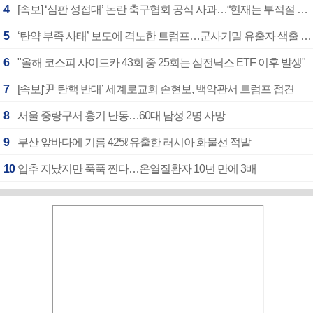
4
[속보] ‘심판 성접대’ 논란 축구협회 공식 사과…“현재는 부적절 행위 없어”
5
‘탄약 부족 사태’ 보도에 격노한 트럼프…군사기밀 유출자 색출 지시
6
"올해 코스피 사이드카 43회 중 25회는 삼전닉스 ETF 이후 발생"
7
[속보]‘尹 탄핵 반대’ 세계로교회 손현보, 백악관서 트럼프 접견
8
서울 중랑구서 흉기 난동…60대 남성 2명 사망
9
부산 앞바다에 기름 425ℓ 유출한 러시아 화물선 적발
10
입추 지났지만 푹푹 찐다…온열질환자 10년 만에 3배