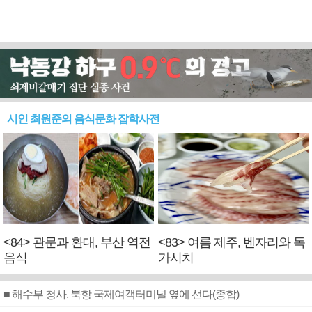
시인 최원준의 음식문화 잡학사전
<84> 관문과 환대, 부산 역전
<83> 여름 제주, 벤자리와 독
음식
가시치
■ 해수부 청사, 북항 국제여객터미널 옆에 선다(종합)