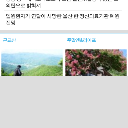
의탄으로 밝혀져
입원환자가 연달아 사망한 울산 한 정신의료기관 폐원
전망
근교산
주말엔&라이프
근교산&그너머…상주·문경
폭염보다 더 뜨거워라…100
청화산~시루봉
일을 붉게 불태울 ‘선비정신’
피었네
PC버전
엑스
페이스북