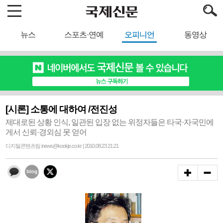
뉴스
스포츠·연예
오피니언
동영상
[시론] 소통에 대하여 /전진성
제대로된 상황 인식, 일관된 입장 없는 위정자들은 타국·자국민에
게서 신뢰·경외심 못 얻어
디지털콘텐츠팀 inews@kookje.co.kr | 2010.08.23 21:21