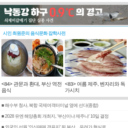
시인 최원준의 음식문화 잡학사전
<84> 관문과 환대, 부산 역전
<83> 여름 제주, 벤자리와 독
음식
가시치
■ 해수부 청사, 북항 국제여객터미널 옆에 선다(종합)
■ 2028 유엔 해양총회 개최지, ‘부산이냐 제주냐’ 10일 결정
■ 외국인 선원 ‘인신매매 경유지’ 된 부산…우려가 현실로