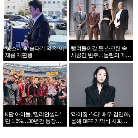
‘뺑소니 후 술타기 의혹’ 이
빨려들어갈 듯 스크린 속
재룡 재판행
시공간 변주…놀란의 메시
지는 ‘전쟁 속죄’
K팝 아이돌, '밀리언셀러'
‘라이징 스타’ 배우 김민하,
단 1.6%…30년간 등장
올해 BIFF 개막식 사회자
1182개팀 전수조사
확정