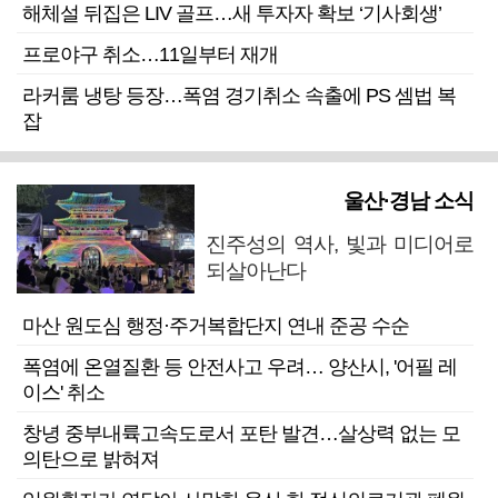
해체설 뒤집은 LIV 골프…새 투자자 확보 ‘기사회생’
프로야구 취소…11일부터 재개
라커룸 냉탕 등장…폭염 경기취소 속출에 PS 셈법 복
잡
울산·경남 소식
진주성의 역사, 빛과 미디어로
되살아난다
마산 원도심 행정·주거복합단지 연내 준공 수순
폭염에 온열질환 등 안전사고 우려… 양산시, '어필 레
이스' 취소
창녕 중부내륙고속도로서 포탄 발견…살상력 없는 모
의탄으로 밝혀져