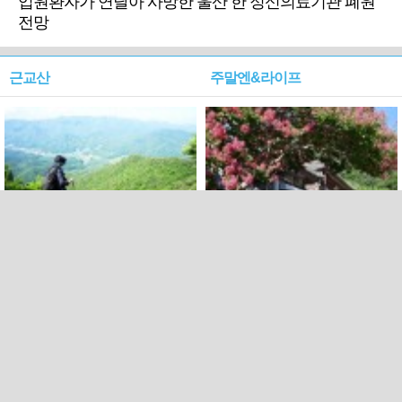
입원환자가 연달아 사망한 울산 한 정신의료기관 폐원
전망
근교산
주말엔&라이프
근교산&그너머…상주·문경
폭염보다 더 뜨거워라…100
청화산~시루봉
일을 붉게 불태울 ‘선비정신’
피었네
PC버전
엑스
페이스북
Copyright ⓒ 2015 All rights reserved by 국제신문