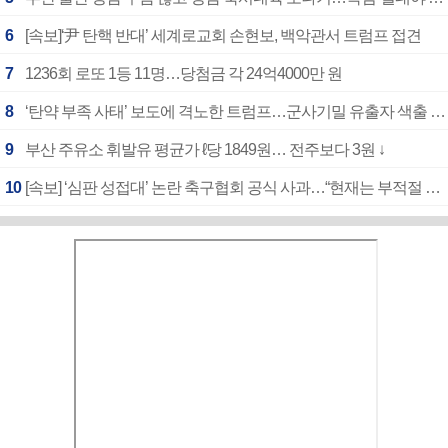
6
[속보]‘尹 탄핵 반대’ 세계로교회 손현보, 백악관서 트럼프 접견
7
1236회 로또 1등 11명…당첨금 각 24억4000만 원
8
‘탄약 부족 사태’ 보도에 격노한 트럼프…군사기밀 유출자 색출 지시
9
부산 주유소 휘발유 평균가 ℓ당 1849원… 전주보다 3원 ↓
10
[속보] ‘심판 성접대’ 논란 축구협회 공식 사과…“현재는 부적절 행위 없어”