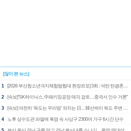
[많이 본 뉴스]
1
[2026 부산청소년극지체험탐험대 현장르포] 3회 : 석탄 탄광촌에서 북극 연구의 중심지로
2
[속보]“SK하이닉스, 中패키징공장 매각 검토…중국서 인수 거론”
3
[속보] 여전히 ‘독도는 우리땅’ 외치는 日…韓선박이 독도 주변 해양조사 활동하자 반발
4
노후 상수도관 파열에 폭염 속 사상구 2300여 가구 6시간 단수
5
부산 울산 경남 구름 많고 경남 북서내륙 소나기…폭염·열대야 계속