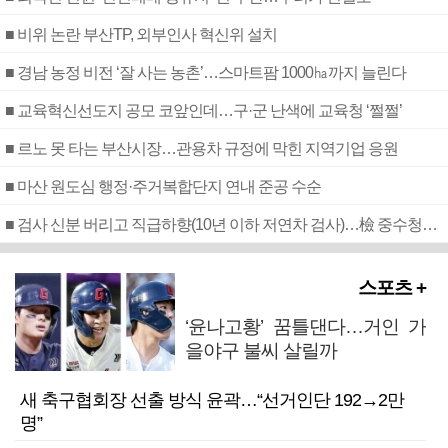
■ 비위 논란 부산TP, 외부인사 혁신위 설치
■ 경남 농정 비전 ‘잘 사는 농촌’…스마트팜 1000㏊까지 늘린다
■ 교육혁신선도지 공모 코앞인데…구·군 난색에 교육청 ‘쩔쩔’
■ 르노 못 타는 부산시장…관용차 규정에 막힌 지역기업 응원
■ 마산 원도심 행정·주거복합단지 연내 준공 수순
■ 검사 신분 버리고 직급하향(10년 이하 저연차 검사)…檢 중수청행 기피
스포츠 +
‘윤나고황’ 꿈틀댄다…거인 가
을야구 불씨 살릴까
새 축구협회장 선출 방식 윤곽…“선거인단 192→2만
명”