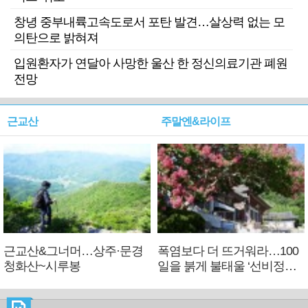
창녕 중부내륙고속도로서 포탄 발견…살상력 없는 모
의탄으로 밝혀져
입원환자가 연달아 사망한 울산 한 정신의료기관 폐원
전망
근교산
주말엔&라이프
근교산&그너머…상주·문경
폭염보다 더 뜨거워라…100
청화산~시루봉
일을 붉게 불태울 ‘선비정신’
피었네