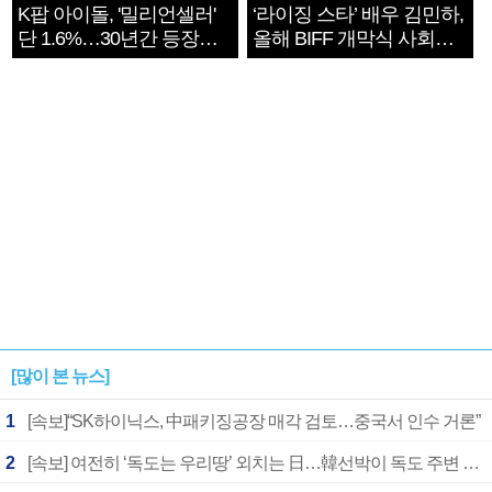
K팝 아이돌, '밀리언셀러'
‘라이징 스타’ 배우 김민하,
단 1.6%…30년간 등장
올해 BIFF 개막식 사회자
1182개팀 전수조사
확정
[많이 본 뉴스]
1
[속보]“SK하이닉스, 中패키징공장 매각 검토…중국서 인수 거론”
2
[속보] 여전히 ‘독도는 우리땅’ 외치는 日…韓선박이 독도 주변 해양조사 활동하자 반발