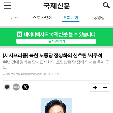
뉴스
스포츠·연예
오피니언
동영상
[시사프리즘] 북한 노동당 정상화의 신호탄 /서주석
44년 만에 열리는 당대표자회의, 표면상은 당 정비 속내는 후계 구
도
디지털콘텐츠팀 inews@kookje.co.kr | 2010.09.12 20:06