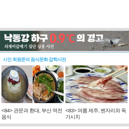
시인 최원준의 음식문화 잡학사전
<84> 관문과 환대, 부산 역전
<83> 여름 제주, 벤자리와 독
음식
가시치