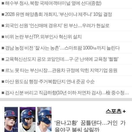
■ 해수부 청사, 북항 국제여객터미널 옆에 선다(종합)
■ 2028 유엔 해양총회 개최지, ‘부산이냐 제주냐’ 10일 결정
■ 외국인 선원 ‘인신매매 경유지’ 된 부산…우려가 현실로
■ 비위 논란 부산TP, 외부인사 혁신위 설치
■ 경남 농정 비전 ‘잘 사는 농촌’…스마트팜 1000㏊까지 늘린다
■ 교육혁신선도지 공모 코앞인데…구·군 난색에 교육청 ‘쩔쩔’
■ 르노 못 타는 부산시장…관용차 규정에 막힌 지역기업 응원
■ 마산 원도심 행정·주거복합단지 연내 준공 수순
■ 검사 신분 버리고 직급하향(10년 이하 저연차 검사)…檢 중수청행 기피
스포츠 +
‘윤나고황’ 꿈틀댄다…거인 가
을야구 불씨 살릴까