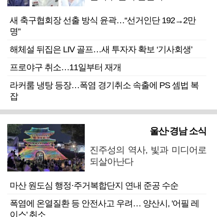
새 축구협회장 선출 방식 윤곽…“선거인단 192→2만
명”
해체설 뒤집은 LIV 골프…새 투자자 확보 ‘기사회생’
프로야구 취소…11일부터 재개
라커룸 냉탕 등장…폭염 경기취소 속출에 PS 셈법 복
잡
울산·경남 소식
진주성의 역사, 빛과 미디어로
되살아난다
마산 원도심 행정·주거복합단지 연내 준공 수순
폭염에 온열질환 등 안전사고 우려… 양산시, '어필 레
이스' 취소