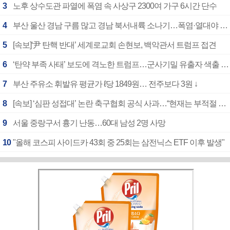
3
노후 상수도관 파열에 폭염 속 사상구 2300여 가구 6시간 단수
4
부산 울산 경남 구름 많고 경남 북서내륙 소나기…폭염·열대야 계속
5
[속보]‘尹 탄핵 반대’ 세계로교회 손현보, 백악관서 트럼프 접견
6
‘탄약 부족 사태’ 보도에 격노한 트럼프…군사기밀 유출자 색출 지시
7
부산 주유소 휘발유 평균가 ℓ당 1849원… 전주보다 3원 ↓
8
[속보] ‘심판 성접대’ 논란 축구협회 공식 사과…“현재는 부적절 행위 없어”
9
서울 중랑구서 흉기 난동…60대 남성 2명 사망
10
"올해 코스피 사이드카 43회 중 25회는 삼전닉스 ETF 이후 발생"