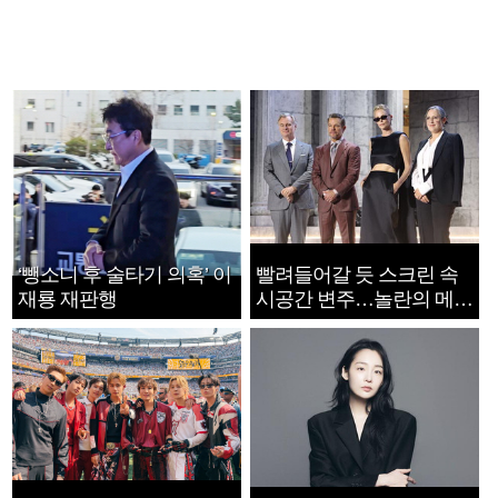
‘뺑소니 후 술타기 의혹’ 이
빨려들어갈 듯 스크린 속
재룡 재판행
시공간 변주…놀란의 메시
지는 ‘전쟁 속죄’