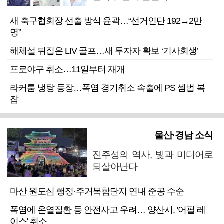
새 축구협회장 선출 방식 윤곽…“선거인단 192→2만
명”
해체설 뒤집은 LIV 골프…새 투자자 확보 ‘기사회생’
프로야구 취소…11일부터 재개
라커룸 냉탕 등장…폭염 경기취소 속출에 PS 셈법 복
잡
울산·경남 소식
진주성의 역사, 빛과 미디어로
되살아난다
마산 원도심 행정·주거복합단지 연내 준공 수순
폭염에 온열질환 등 안전사고 우려… 양산시, '어필 레
이스' 취소