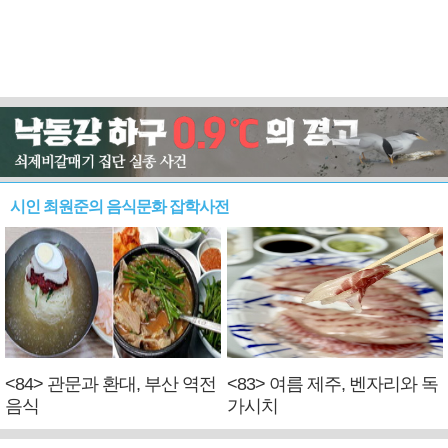
시인 최원준의 음식문화 잡학사전
<84> 관문과 환대, 부산 역전
<83> 여름 제주, 벤자리와 독
음식
가시치