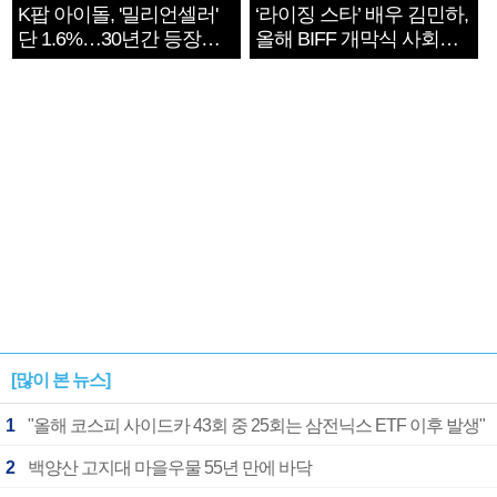
K팝 아이돌, '밀리언셀러'
‘라이징 스타’ 배우 김민하,
단 1.6%…30년간 등장
올해 BIFF 개막식 사회자
1182개팀 전수조사
확정
[많이 본 뉴스]
1
"올해 코스피 사이드카 43회 중 25회는 삼전닉스 ETF 이후 발생"
2
백양산 고지대 마을우물 55년 만에 바닥