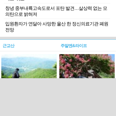
창녕 중부내륙고속도로서 포탄 발견…살상력 없는 모
의탄으로 밝혀져
입원환자가 연달아 사망한 울산 한 정신의료기관 폐원
전망
근교산
주말엔&라이프
근교산&그너머…상주·문경
폭염보다 더 뜨거워라…100
청화산~시루봉
일을 붉게 불태울 ‘선비정신’
피었네