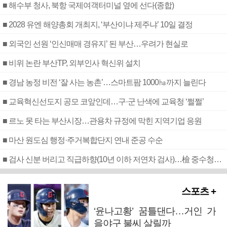
■ 해수부 청사, 북항 국제여객터미널 옆에 선다(종합)
■ 2028 유엔 해양총회 개최지, ‘부산이냐 제주냐’ 10일 결정
■ 외국인 선원 ‘인신매매 경유지’ 된 부산…우려가 현실로
■ 비위 논란 부산TP, 외부인사 혁신위 설치
■ 경남 농정 비전 ‘잘 사는 농촌’…스마트팜 1000㏊까지 늘린다
■ 교육혁신선도지 공모 코앞인데…구·군 난색에 교육청 ‘쩔쩔’
■ 르노 못 타는 부산시장…관용차 규정에 막힌 지역기업 응원
■ 마산 원도심 행정·주거복합단지 연내 준공 수순
■ 검사 신분 버리고 직급하향(10년 이하 저연차 검사)…檢 중수청행 기피
스포츠 +
‘윤나고황’ 꿈틀댄다…거인 가
을야구 불씨 살릴까