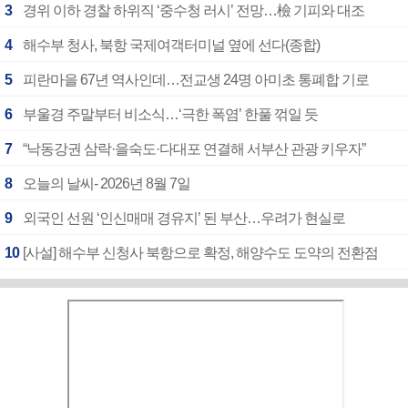
3
경위 이하 경찰 하위직 ‘중수청 러시’ 전망…檢 기피와 대조
4
해수부 청사, 북항 국제여객터미널 옆에 선다(종합)
5
피란마을 67년 역사인데…전교생 24명 아미초 통폐합 기로
6
부울경 주말부터 비소식…‘극한 폭염’ 한풀 꺾일 듯
7
“낙동강권 삼락·을숙도·다대포 연결해 서부산 관광 키우자”
8
오늘의 날씨- 2026년 8월 7일
9
외국인 선원 ‘인신매매 경유지’ 된 부산…우려가 현실로
10
[사설] 해수부 신청사 북항으로 확정, 해양수도 도약의 전환점