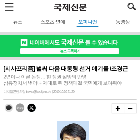
뉴스
스포츠·연예
오피니언
동영상
[시사프리즘] 벌써 다음 대통령 선거 얘기를 /조경근
2년이나 이른 논쟁… 현 정권 실망의 반영
삼류정치서 벗어나 제대로 된 정책대결 국민에게 보여줘야
디지털콘텐츠팀 inews@kookje.co.kr | 2010.10.10 21:20