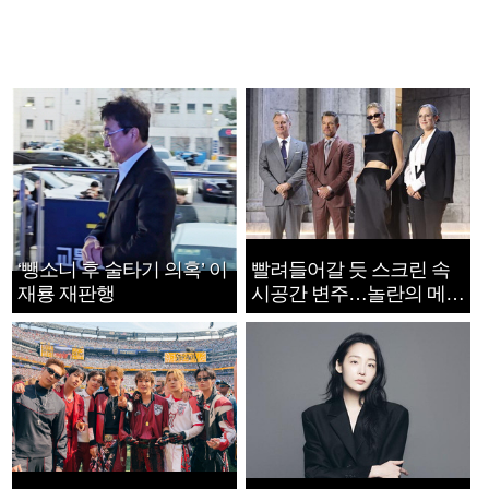
‘뺑소니 후 술타기 의혹’ 이
빨려들어갈 듯 스크린 속
재룡 재판행
시공간 변주…놀란의 메시
지는 ‘전쟁 속죄’