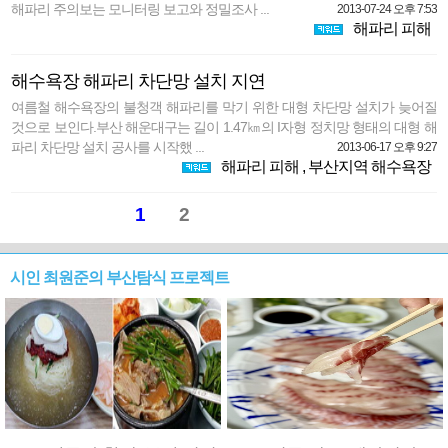
해파리 주의보는 모니터링 보고와 정밀조사 ...
2013-07-24 오후 7:53
해파리 피해
해수욕장 해파리 차단망 설치 지연
여름철 해수욕장의 불청객 해파리를 막기 위한 대형 차단망 설치가 늦어질
것으로 보인다.부산 해운대구는 길이 1.47㎞의 I자형 정치망 형태의 대형 해
파리 차단망 설치 공사를 시작했 ...
2013-06-17 오후 9:27
해파리 피해
,
부산지역 해수욕장
1
2
시인 최원준의 부산탐식 프로젝트