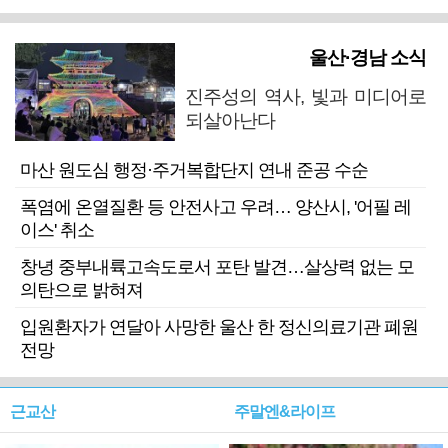
울산·경남 소식
진주성의 역사, 빛과 미디어로
되살아난다
마산 원도심 행정·주거복합단지 연내 준공 수순
폭염에 온열질환 등 안전사고 우려… 양산시, '어필 레
이스' 취소
창녕 중부내륙고속도로서 포탄 발견…살상력 없는 모
의탄으로 밝혀져
입원환자가 연달아 사망한 울산 한 정신의료기관 폐원
전망
근교산
주말엔&라이프