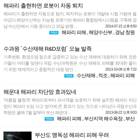
해파리 출현하면 로봇이 자동 퇴치
해파리가 출현하면 자동으로 탐지, 퇴치하는 로봇이 개발돼 시험 가동에 들
어갔다.해양수산부는 지능형 로봇기반 해파리 통합방제시스템을 구축해 경
남 마산만에서 가동 중이라고 15일 밝혔 ...
2014-07-15 오후 8:50
해파리 피해
,
해양수산부
,
경남 창원
수과원 ´수산재해 R&D포럼´ 오늘 발족
기후변화, 환경오염 등으로 급증하고 있는 수산 재해에 대응하기 위해 전문
가들이 머리를 맞댄다.국립 수산과학원은 수산 재해의 피해를 최대한 줄이
기 위한 체계적이고 종합적인 대응 방안 ...
2013-10-09 오후 7:22
수산재해
,
적조
,
해파리 피해
해운대 해파리 차단망 효과있네
'여름철 불청객' 해파리로부터 피서객을 보호하기 위해 설치한 해파리 차단
망이 해파리 쏘임 사고 방지에 큰 효과가 있는 것으로 나타났다.국립수산과
학원은 올해 7월 말부터 부산 해운대 ...
2013-08-22 오후 9:03
해파리 피해
,
부산지역 해수욕장
,
부산
부산도 맹독성 해파리 피해 우려