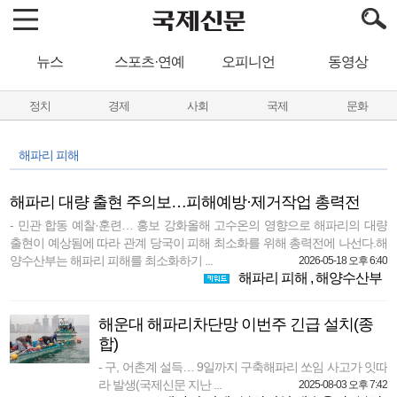
뉴스
스포츠·연예
오피니언
동영상
정치
경제
사회
국제
문화
해파리 피해
해파리 대량 출현 주의보…피해예방·제거작업 총력전
- 민관 합동 예찰·훈련… 홍보 강화올해 고수온의 영향으로 해파리의 대량
출현이 예상됨에 따라 관계 당국이 피해 최소화를 위해 총력전에 나선다.해
양수산부는 해파리 피해를 최소화하기 ...
2026-05-18 오후 6:40
해파리 피해
,
해양수산부
해운대 해파리차단망 이번주 긴급 설치(종
합)
- 구, 어촌계 설득… 9일까지 구축해파리 쏘임 사고가 잇따
라 발생(국제신문 지난 ...
2025-08-03 오후 7:42