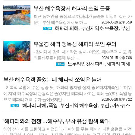
부산 해수욕장서 해파리 쏘임 급증
최근 동해안을 중심으로 해파리가 급증해 비상이 걸린 가
운데 부산 해수욕장에서도 해 ...
2024-08-19 오후 6:59
해파리 피해
,
부산지역 해수욕장
,
부산
부울경 해역 맹독성 해파리 쏘임 주의
- 감시체계 강화 제거작업 실시- 어업인·해수욕객 사고 유
의를제주를 비롯해 부산 ...
2024-07-15 오후 7:06
노무라입깃해파리
,
해파리 피해
부산 해수욕객 줄었는데 해파리 쏘임은 늘어
- 기록적 폭염에 수온 상승 탓- 해파리 방지망 설치 중요해져계속된 무더위
에 지역 해수욕장의 관광객은 줄었지만 해파리 사고는 되레 늘었다. 폭염 등
으로 해파리 개체 수가 늘어났지만 ...
2018-08-28 오후 7:22
해파리 피해
,
폭염
,
부산지역 해수욕장
,
부산
,
까까뉴스
‘해파리와의 전쟁’…해수부, 부착 유생 탐색 확대
해양 생태계를 교란하고 어업인에게 피해를 주는 해파리 대량출현을 사전