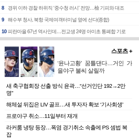
8
경위 이하 경찰 하위직 ‘중수청 러시’ 전망…檢 기피와 대조
9
해수부 청사, 북항 국제여객터미널 옆에 선다(종합)
10
피란마을 67년 역사인데…전교생 24명 아미초 통폐합 기로
스포츠 +
‘윤나고황’ 꿈틀댄다…거인 가
을야구 불씨 살릴까
새 축구협회장 선출 방식 윤곽…“선거인단 192→2만
명”
해체설 뒤집은 LIV 골프…새 투자자 확보 ‘기사회생’
프로야구 취소…11일부터 재개
라커룸 냉탕 등장…폭염 경기취소 속출에 PS 셈법 복
잡