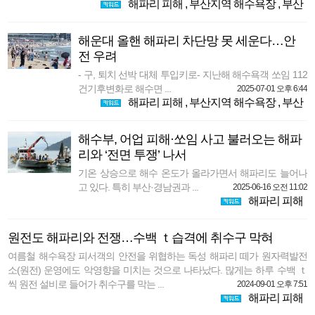
해파리 피해
,
부산지역 해수욕장
,
부산
해운대 올핸 해파리 차단망 못 세운다…안
전 우려
- 구, 퇴치 선박 대체 투입키로- 지난해 해수욕객 쏘임 112
건기후변화로 해수면 ...
2025-07-01 오후 6:44
해파리 피해
,
부산지역 해수욕장
,
부산
해수부, 어업 피해·쏘임 사고 불러오는 해파
리와 ‘전면 투쟁’ 나서
기온 상승으로 해수 온도가 올라가면서 해파리도 늘어나
고 있다. 특히 부산·경남권과 ...
2025-06-16 오전 11:02
해파리 피해
원전도 해파리와 전쟁…수백 ｔ습격에 취수구 막혀
여름철 해수욕장 피서객의 안전을 위협하는 독성 해파리 떼가 원자력발전
소(원전) 운영에도 악영향을 미치는 것으로 나타났다. 많게는 하루 수백 ｔ
씩 원전 설비로 들어가 취수구를 막는 ...
2024-09-01 오후 7:51
해파리 피해