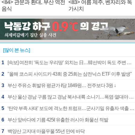
<84> 관문과 환대, 부산 역전
<83> 여름 제주, 벤자리와 독
음식
가시치
[많이 본 뉴스]
1
[속보] 여전히 ‘독도는 우리땅’ 외치는 日…韓선박이 독도 주변 해양조사 활동하자 반발
2
"올해 코스피 사이드카 43회 중 25회는 삼전닉스 ETF 이후 발생"
3
부산 주유소 휘발유 평균가 ℓ당 1849원… 전주보다 3원 ↓
4
부산 울산 경남 구름 많고 경남 북서내륙 소나기…폭염·열대야 계속
5
‘탄약 부족 사태’ 보도에 격노한 트럼프…군사기밀 유출자 색출 지시
6
부산 앞바다에 기름 425ℓ 유출한 러시아 화물선 적발
7
백양산 고지대 마을우물 55년 만에 바닥