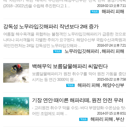
에 차단하기 위한 대책이 추진된다.해양수산부는 전국 단위 중장기계획
(2018∼2022년)을 수립해 추진한다고 1 ...
2018-02-13 오후 7:11
해파리 피해
강독성 노무라입깃해파리 작년보다 2배 증가
여름철 해수욕객을 위협하는 불청객인 노무라입깃해파리가 급증한 것으로
나타나 피서객들의 각별한 주의가 요구된다. 해양수산부 국립수산과학원과
국민안전처는 24일 강독성인 노무라입깃해파 ...
2016-07-24 오후 7:21
노무라입깃해파리
,
해파리 피해
백해무익 보름달물해파리 씨말린다
보름달물해파리가 원전 취수구를 막아 원전 가동을 중단
시키는 등 연간 3000억 원 ...
2015-03-22 오후 7:58
해파리 피해
,
해양수산부
기장 연안 때이른 해파리떼, 원전 안전 우려
- 고리원전 취수구 막을 수도- 바다 부영양화·수온상승 탓-
어민 조업에도 피해 ...
2014-07-15 오후 8:51
해파리 피해
,
부산