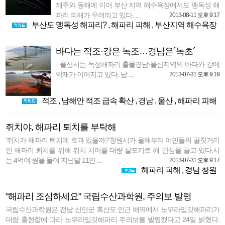
제주와 동해에 이어 부산 지역 해수욕장에서도 맹독성 해
파리 피해가 우려되고 있다. ...
2013-08-11 오후 9:17
부산도 맹독성 해파리?
,
해파리 피해
,
부산지역 해수욕장
바다는 적조·강은 녹조…경남은´녹초´
- 울산서는 독성해파리 출몰경남·울산지역의 바다와 강에
악재가 이어지고 있다. 남 ...
2013-07-31 오후 9:19
적조
,
남해안 적조 급속 확산
,
경남
,
울산
,
해파리 피해
쥐치야, 해파리 퇴치를 부탁해
'쥐치가 해파리 퇴치에 효과 있을까?'창원시가 올해부터 어민들의 골칫거리
인 해파리 퇴치를 위해 쥐치 치어를 대량 살포키로 해 관심을 끌고 있다.시
는 4억여 원을 들여 지난달 11만 ...
2013-07-31 오후 9:17
해파리 피해
,
경남 창원
"해파리 조심하세요" 국립수산과학원, 주의보 발령
국립수산과학원은 전남 신안군 흑산도 인근 해역에서 노무라입깃해파리가
대량 출현함에 따라 노무라입깃해파리 주의보를 발령했다고 24일 밝혔다.