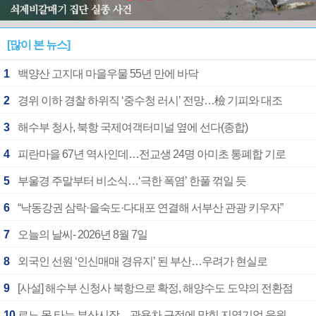
[많이 본 뉴스]
1
백양산 고지대 마을우물 55년 만에 바닥
2
경위 이하 경찰 하위직 ‘중수청 러시’ 전망…檢 기피와 대조
3
해수부 청사, 북항 국제여객터미널 옆에 선다(종합)
4
피란마을 67년 역사인데…전교생 24명 아미초 통폐합 기로
5
부울경 주말부터 비소식…‘극한 폭염’ 한풀 꺾일 듯
6
“낙동강권 삼락·을숙도·다대포 연결해 서부산 관광 키우자”
7
오늘의 날씨- 2026년 8월 7일
8
외국인 선원 ‘인신매매 경유지’ 된 부산…우려가 현실로
9
[사설] 해수부 신청사 북항으로 확정, 해양수도 도약의 전환점
10
르노 못 타는 부산시장…관용차 규정에 막힌 지역기업 응원