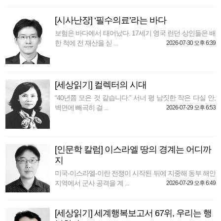
[시사난장] ‘필수의료’라는 바다
보험은 바다에서 태어났다. 17세기 영국 런던 상인들은 배
한 척에 전 재산을 싣 ...
2026-07-30 오후 6:39
[세상읽기] 컬렉터의 시대
“40년쯤 모은 것 같습니다.” 서너 평 남짓한 작은 다실 안,
벽면에 빼곡히 걸 ...
2026-07-29 오후 6:53
[인문학 칼럼] 이스라엘 땅의 경계는 어디까
지
미국-이스라엘-이란 전쟁이 시작된 뒤에 지중해 동부 해안
지역에서 군사 공격을 계 ...
2026-07-29 오후 6:49
[세상읽기] 세계행복보고서 67위, 우리는 행