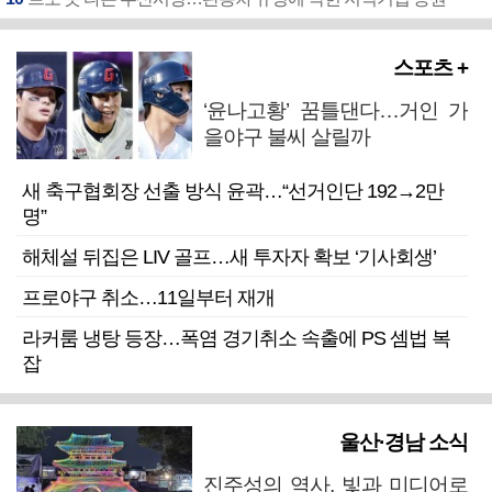
스포츠 +
‘윤나고황’ 꿈틀댄다…거인 가
을야구 불씨 살릴까
새 축구협회장 선출 방식 윤곽…“선거인단 192→2만
명”
해체설 뒤집은 LIV 골프…새 투자자 확보 ‘기사회생’
프로야구 취소…11일부터 재개
라커룸 냉탕 등장…폭염 경기취소 속출에 PS 셈법 복
잡
울산·경남 소식
진주성의 역사, 빛과 미디어로