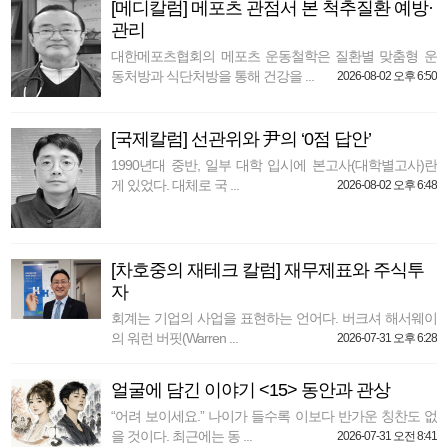
[메디칼럼] 메포츠 관점서 본 척추질환 예방·
관리
대한메포츠협회의 메포츠 운동철학은 질환별 맞춤형 운
동처방과 식단처방을 통해 건강을 ...
2026-08-02 오후 6:50
[국제칼럼] 선관위와 尹의 ‘0점 답안’
1990년대 중반, 일부 대학 입시에 본고사(대학별고사)란
게 있었다. 대체로 국 ...
2026-08-02 오후 6:48
[차호중의 재테크 칼럼] 재무제표와 주식투
자
회계는 기업의 사업을 표현하는 언어다. 버크셔 해서웨이
의 워런 버핏(Warren ...
2026-07-31 오후 6:28
얼굴에 담긴 이야기 <15> 동안과 관상
“어려 보이세요.” 나이가 들수록 이보다 반가운 칭찬도 없
을 것이다. 최근에는 동 ...
2026-07-31 오전 8:41