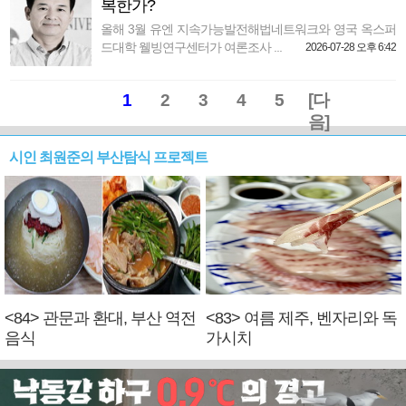
복한가?
올해 3월 유엔 지속가능발전해법네트워크와 영국 옥스퍼
드대학 웰빙연구센터가 여론조사 ...
2026-07-28 오후 6:42
1
2
3
4
5
[다
음]
시인 최원준의 부산탐식 프로젝트
<84> 관문과 환대, 부산 역전
<83> 여름 제주, 벤자리와 독
음식
가시치