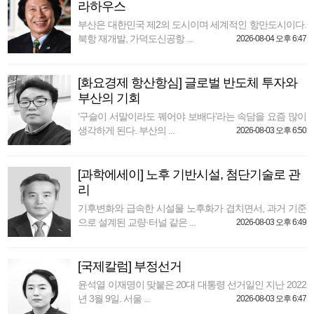
라하우스
부산은 대한민국 제2의 도시이며 세계적인 항만도시이다.
북항 재개발, 가덕도신공항 ...
2026-08-04 오후 6:47
[화요경제 항산항심] 글로벌 반도체 투자와
부산의 기회
‘구슬이 서말이라도 꿰어야 보배다’라는 속담을 요즘 많이
생각하게 된다. 부산의 ...
2026-08-03 오후 6:50
[과학에세이] 노후 기반시설, 첨단기술로 관
리
기후변화와 급속한 시설물 노후화가 겹치면서, 과거 기준
으로 설계된 교량·터널 같은 ...
2026-08-03 오후 6:49
[국제칼럼] 부정선거
윤석열 이재명이 맞붙은 20대 대통령 선거일인 지난 2022
년 3월 9일. 서울 ...
2026-08-03 오후 6:47