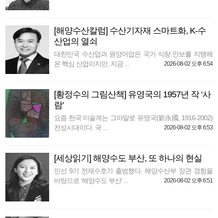
[해양수산칼럼] 수산기자재 스마트화, K-수
산업의 열쇠
대한민국 수산업과 원양어업은 국가 식량 안보를 지탱해
온 핵심 산업이지만, 지금 ...
2026-08-02 오후 6:54
[황정수의 그림산책] 유영국의 1957년 작 ‘사
람’
요즘 한국 미술계는 그야말로 유영국(劉永國, 1916-2002)
전성시대이다. 국 ...
2026-08-02 오후 6:53
[세상읽기] 해양수도 부산, 또 하나의 현실
민선 9기 전재수호가 출범했다. 해양수산부 장관 경험을
바탕으로 ‘해양수도 부산’ ...
2026-08-02 오후 6:51