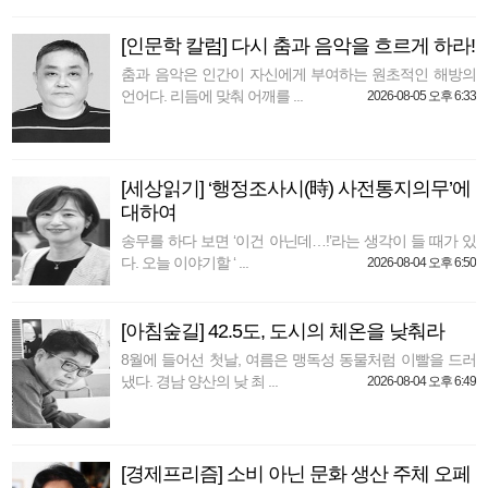
[인문학 칼럼] 다시 춤과 음악을 흐르게 하라!
춤과 음악은 인간이 자신에게 부여하는 원초적인 해방의
언어다. 리듬에 맞춰 어깨를 ...
2026-08-05 오후 6:33
[세상읽기] ‘행정조사시(時) 사전통지의무’에
대하여
송무를 하다 보면 ‘이건 아닌데…!’라는 생각이 들 때가 있
다. 오늘 이야기할 ‘ ...
2026-08-04 오후 6:50
[아침숲길] 42.5도, 도시의 체온을 낮춰라
8월에 들어선 첫날, 여름은 맹독성 동물처럼 이빨을 드러
냈다. 경남 양산의 낮 최 ...
2026-08-04 오후 6:49
[경제프리즘] 소비 아닌 문화 생산 주체 오페