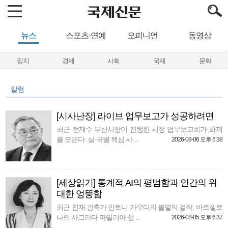
뉴스
스포츠·연예
오피니언
동영상
정치
경제
사회
국제
문화
칼럼
[시사난장] 라이브 업무보고가 성공하려면
최근 전재수 부산시장이 진행한 시정 업무보고회가 화제
를 모은다. 실·국별 핵심 사 ...
2026-08-06 오후 6:38
[세상읽기] 통계적 AI의 평범함과 인간의 위
대한 엉뚱함
최근 천재 건축가 안토니 가우디의 불멸의 걸작, 바르셀로
나의 사그라다 파밀리아 성 ...
2026-08-05 오후 6:37