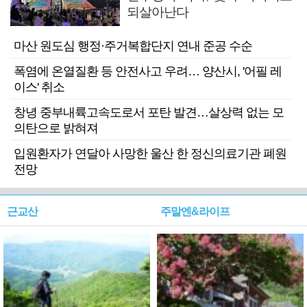
되살아난다
마산 원도심 행정·주거복합단지 연내 준공 수순
폭염에 온열질환 등 안전사고 우려… 양산시, '어필 레
이스' 취소
창녕 중부내륙고속도로서 포탄 발견…살상력 없는 모
의탄으로 밝혀져
입원환자가 연달아 사망한 울산 한 정신의료기관 폐원
전망
근교산
주말엔&라이프