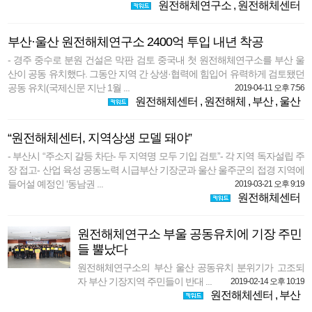
원전해체연구소
,
원전해체센터
부산·울산 원전해체연구소 2400억 투입 내년 착공
- 경주 중수로 분원 건설은 막판 검토 중국내 첫 원전해체연구소를 부산 울
산이 공동 유치했다. 그동안 지역 간 상생·협력에 힘입어 유력하게 검토됐던
공동 유치(국제신문 지난 1월 ...
2019-04-11 오후 7:56
원전해체센터
,
원전해체
,
부산
,
울산
“원전해체센터, 지역상생 모델 돼야”
- 부산시 “주소지 갈등 차단- 두 지역명 모두 기입 검토”- 각 지역 독자설립 주
장 접고- 산업 육성 공동노력 시급부산 기장군과 울산 울주군의 접경 지역에
들어설 예정인 ‘동남권 ...
2019-03-21 오후 9:19
원전해체센터
원전해체연구소 부울 공동유치에 기장 주민
들 뿔났다
원전해체연구소의 부산 울산 공동유치 분위기가 고조되
자 부산 기장지역 주민들이 반대 ...
2019-02-14 오후 10:19
원전해체센터
,
부산