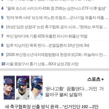
4
"올해 코스피 사이드카 43회 중 25회는 삼전닉스 ETF 이후 발생"
5
‘탄약 부족 사태’ 보도에 격노한 트럼프…군사기밀 유출자 색출 지시
6
[속보] ‘심판 성접대’ 논란 축구협회 공식 사과…“현재는 부적절 행위 없어”
7
부산 앞바다에 기름 425ℓ 유출한 러시아 화물선 적발
8
입추 지났지만 푹푹 찐다…온열질환자 10년 만에 3배
9
[2026 부산청소년극지체험탐험대 현장르포] 2회 : 하늘에서 만난 얼음의 나라
10
서울 중랑구서 흉기 난동…60대 남성 2명 사망
스포츠 +
‘윤나고황’ 꿈틀댄다…거인 가
을야구 불씨 살릴까
새 축구협회장 선출 방식 윤곽…“선거인단 192→2만