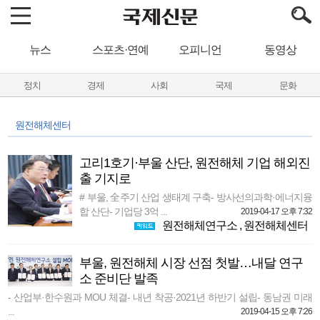
뉴스
스포츠·연예
오피니언
동영상
정치
경제
사회
국제
문화
원전해체센터
고리1호기·부울 산단, 원전해체 기업 해외진
출 기지로
# 부울, 全주기 산업 생태계 구축- 방사선의과학·에너지융
합 산단- 기업당 3억 ...
2019-04-17 오후 7:32
원전해체연구소
,
원전해체센터
부울, 원전해체 시장 선점 첫발…내달 연구
소 준비단 발족
- 산업부·한수원과 MOU 체결- 내년 착공·2021년 하반기 설립- 동남권 미래
...
2019-04-15 오후 7:26