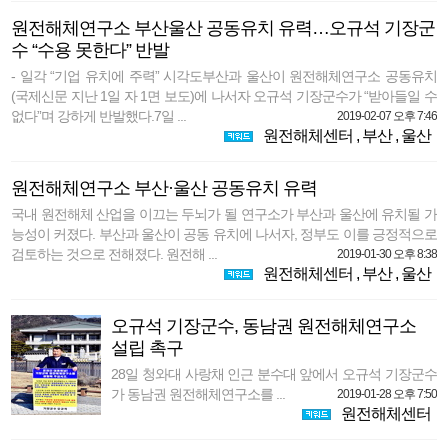
원전해체연구소 부산울산 공동유치 유력…오규석 기장군
수 “수용 못한다” 반발
- 일각 “기업 유치에 주력” 시각도부산과 울산이 원전해체연구소 공동유치
(국제신문 지난 1일 자 1면 보도)에 나서자 오규석 기장군수가 “받아들일 수
없다”며 강하게 반발했다.7일 ...
2019-02-07 오후 7:46
원전해체센터
,
부산
,
울산
원전해체연구소 부산·울산 공동유치 유력
국내 원전해체 산업을 이끄는 두뇌가 될 연구소가 부산과 울산에 유치될 가
능성이 커졌다. 부산과 울산이 공동 유치에 나서자, 정부도 이를 긍정적으로
검토하는 것으로 전해졌다. 원전해 ...
2019-01-30 오후 8:38
원전해체센터
,
부산
,
울산
오규석 기장군수, 동남권 원전해체연구소
설립 촉구
28일 청와대 사랑채 인근 분수대 앞에서 오규석 기장군수
가 동남권 원전해체연구소를 ...
2019-01-28 오후 7:50
원전해체센터