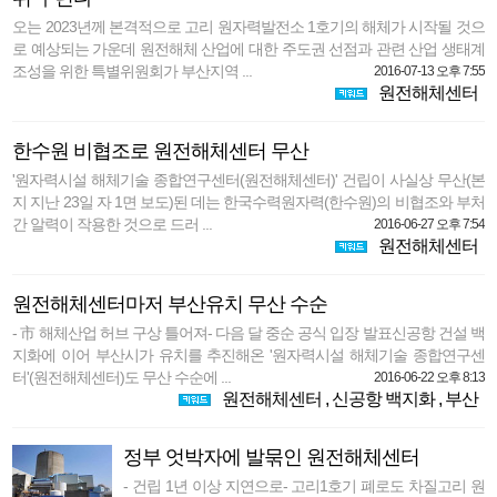
오는 2023년께 본격적으로 고리 원자력발전소 1호기의 해체가 시작될 것으
로 예상되는 가운데 원전해체 산업에 대한 주도권 선점과 관련 산업 생태계
조성을 위한 특별위원회가 부산지역 ...
2016-07-13 오후 7:55
원전해체센터
한수원 비협조로 원전해체센터 무산
'원자력시설 해체기술 종합연구센터(원전해체센터)' 건립이 사실상 무산(본
지 지난 23일 자 1면 보도)된 데는 한국수력원자력(한수원)의 비협조와 부처
간 알력이 작용한 것으로 드러 ...
2016-06-27 오후 7:54
원전해체센터
원전해체센터마저 부산유치 무산 수순
- 市 해체산업 허브 구상 틀어져- 다음 달 중순 공식 입장 발표신공항 건설 백
지화에 이어 부산시가 유치를 추진해온 '원자력시설 해체기술 종합연구센
터'(원전해체센터)도 무산 수순에 ...
2016-06-22 오후 8:13
원전해체센터
,
신공항 백지화
,
부산
정부 엇박자에 발묶인 원전해체센터
- 건립 1년 이상 지연으로- 고리1호기 폐로도 차질고리 원