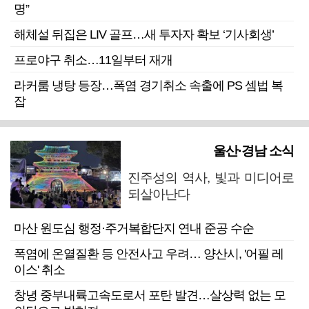
명”
해체설 뒤집은 LIV 골프…새 투자자 확보 ‘기사회생’
프로야구 취소…11일부터 재개
라커룸 냉탕 등장…폭염 경기취소 속출에 PS 셈법 복
잡
울산·경남 소식
진주성의 역사, 빛과 미디어로
되살아난다
마산 원도심 행정·주거복합단지 연내 준공 수순
폭염에 온열질환 등 안전사고 우려… 양산시, '어필 레
이스' 취소
창녕 중부내륙고속도로서 포탄 발견…살상력 없는 모