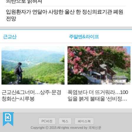
의탄으로 밝혀져
입원환자가 연달아 사망한 울산 한 정신의료기관 폐원
전망
근교산
주말엔&라이프
근교산&그너머…상주·문경
폭염보다 더 뜨거워라…100
청화산~시루봉
일을 붉게 불태울 ‘선비정신’
피었네
PC버전
엑스
페이스북
Copyright ⓒ 2015 All rights reserved by 국제신문