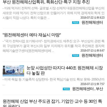
부산 원전해체산업특위, 특화산단·특구 지정 추진
- 미래 먹거리 전략적 선택- 글로벌 시장 선제적 대응원전해체산업을 부산의
새로운 미래 먹거리 전략 산업으로 만들어가기 위해 지역 경제계와 학계 인
사들이 직접 나섰다. 특히 이들은 ...
2016-07-22 오후 8:23
원전해체센터
"원전해체센터 예타 재실시 마땅"
- "국가 전략사업 포기해서야"- 정치권에서도 재추진 요구- 부산상의 관련 특
위 구성정부가 결국 부산시와 일부 지자체가 유치를 적극 추진해온 원자력
해체기술연구센터(원전해체센터)에 ...
2016-07-13 오후 8:47
원전해체센터
눈앞 사업성만 따지다 440조 원전해체 시장
다 놓칠 판
- 미국·독일 등 기술축적 상당한데- 한국 핵심기술 반도 확보 못해- 2050년까
...
2016-07-13 오후 7:57
원전해체센터
,
부산
원전해체 산업 부산 주도권 잡기, 기업인·교수 등 30인 특
위 꾸린다