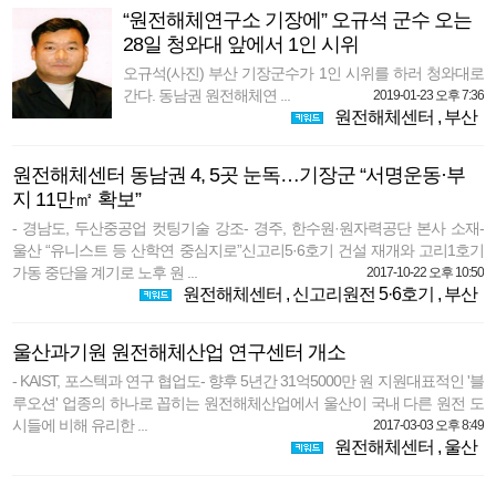
“원전해체연구소 기장에” 오규석 군수 오는
28일 청와대 앞에서 1인 시위
오규석(사진) 부산 기장군수가 1인 시위를 하러 청와대로
간다. 동남권 원전해체연 ...
2019-01-23 오후 7:36
원전해체센터
,
부산
원전해체센터 동남권 4, 5곳 눈독…기장군 “서명운동·부
지 11만㎡ 확보”
- 경남도, 두산중공업 컷팅기술 강조- 경주, 한수원·원자력공단 본사 소재-
울산 “유니스트 등 산학연 중심지로”신고리5·6호기 건설 재개와 고리1호기
가동 중단을 계기로 노후 원 ...
2017-10-22 오후 10:50
원전해체센터
,
신고리원전 5·6호기
,
부산
울산과기원 원전해체산업 연구센터 개소
- KAIST, 포스텍과 연구 협업도- 향후 5년간 31억5000만 원 지원대표적인 '블
루오션' 업종의 하나로 꼽히는 원전해체산업에서 울산이 국내 다른 원전 도
시들에 비해 유리한 ...
2017-03-03 오후 8:49
원전해체센터
,
울산