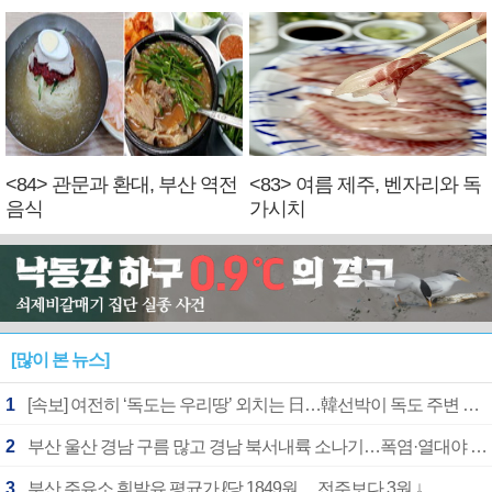
<84> 관문과 환대, 부산 역전
<83> 여름 제주, 벤자리와 독
음식
가시치
[많이 본 뉴스]
1
[속보] 여전히 ‘독도는 우리땅’ 외치는 日…韓선박이 독도 주변 해양조사 활동하자 반발
2
부산 울산 경남 구름 많고 경남 북서내륙 소나기…폭염·열대야 계속
3
부산 주유소 휘발유 평균가 ℓ당 1849원… 전주보다 3원 ↓