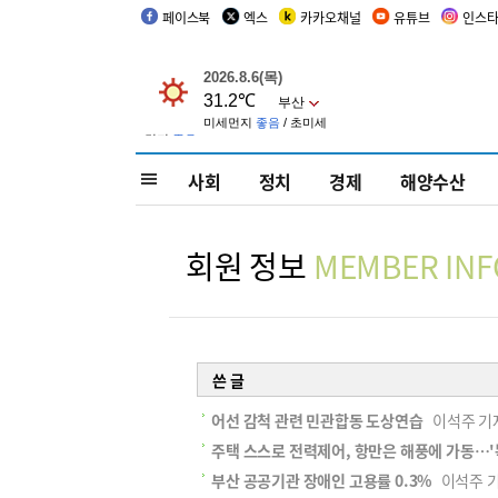
페이스북
엑스
카카오채널
유튜브
인스
사회
정치
경제
해양수산
회원 정보
MEMBER INF
쓴 글
어선 감척 관련 민관합동 도상연습
이석주 기자 s
주택 스스로 전력제어, 항만은 해풍에 가동…'
부산 공공기관 장애인 고용률 0.3%
이석주 기자 