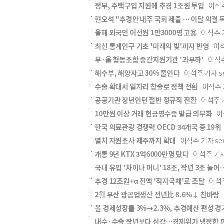
정부, 주택구입 지원에 추경 1조원 투입
이석주 
현오석 "추경안 내주 국회 제출 … 이달 의결 
올해 외국인 어선원 1만3000명 고용
이석주 기자
최신 통계인구 기초 '미래의 빚'까지 반영
이석주
부·울 협동조합 중간지원기관 '과부하'
이석주 
해수부, 해양사고 30% 줄인다
이석주 기자 ser
수출 확대서 일자리 창출로 정책 전환
이석주 기자
공공기관 청년인턴 절반 정규직 전환
이석주 기자
10만원 이상 거래 현금영수증 발급 의무화
이석
한국 의료관광 경쟁력 OECD 34개국 중 19위
멸치 자원조사 제주까지 확대
이석주 기자 sere
개통 9년 KTX 3억6000만명 탔다
이석주 기자 s
국내 유입 '차이나 머니' 18조, 작년 3조 늘
추경 12조원+α 전액 '적자국채'로 조달
이석주 
2월 부산 광공업생산 전년比 8.6%↓ 찬바람
이
올 경제성장률 3%→2.3%, 추경예산 편성 
내수·수출 작년보다 심각…경제위기 냉정한 