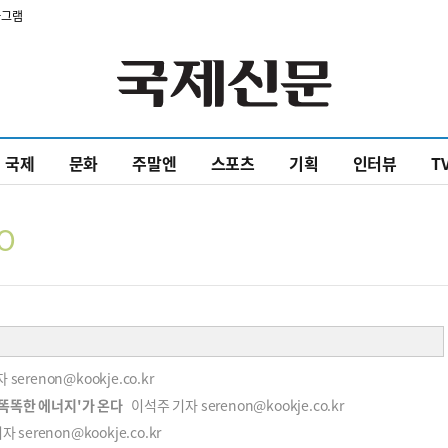
타그램
국제
문화
주말엔
스포츠
기획
인터뷰
T
O
erenon@kookje.co.kr
똑똑한 에너지'가 온다
이석주 기자 serenon@kookje.co.kr
serenon@kookje.co.kr