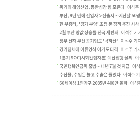
위기의 해양산업, 동반성장 힘 모은다
이석주 기자
부산, 9년 만에 전입자＞전출자…지난달 50
현 부총리, '경기 부양' 초점 둔 정책 추진 시사
2월 부산 땅값 상승률 전국 세번째
이석주 기자 s
정부 산하 부산 공기업도 '낙하산'
이석주 기자 s
경기침체에 어류양식 어가도 타격
이석주 기자 s
1분기 SOC(사회간접자본) 예산집행 꼴찌
이석
국민행복연금위 출범…내년 7월 첫 지급
이석주 
수산물, 수입은 늘고 수출은 줄었다
이석주 기자 
60세이상 1인가구 2035년 400만 돌파
이석주 