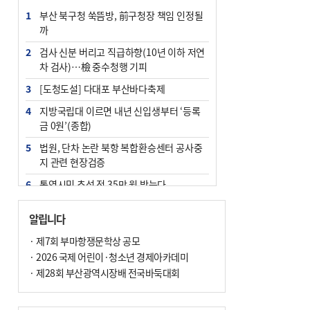
1
부산 북구청 쑥뜸방, 前구청장 책임 인정될
까
2
검사 신분 버리고 직급하향(10년 이하 저연
차 검사)…檢 중수청행 기피
3
[도청도설] 다대포 부산바다축제
4
지방국립대 이르면 내년 신입생부터 ‘등록
금 0원’(종합)
5
법원, 단차 논란 북항 복합환승센터 공사중
지 관련 현장검증
6
통영시민 추석 전 35만 원 받는다
7
지역 상권도 말라죽을 판이라…가뭄 속 밀
알립니다
양물축제 강행 논란
· 제7회 부마항쟁문학상 공모
8
부산 철강공장 50대 노동자 추락사
· 2026 국제 어린이·청소년 경제아카데미
9
국힘 부산시당, ‘정이한 조력’ 시의원 윤리
· 제28회 부산광역시장배 전국바둑대회
위에…‘한동훈 지지’도 신고접수
10
탄소흡수력 높여 폭염 대응…부산 도시숲