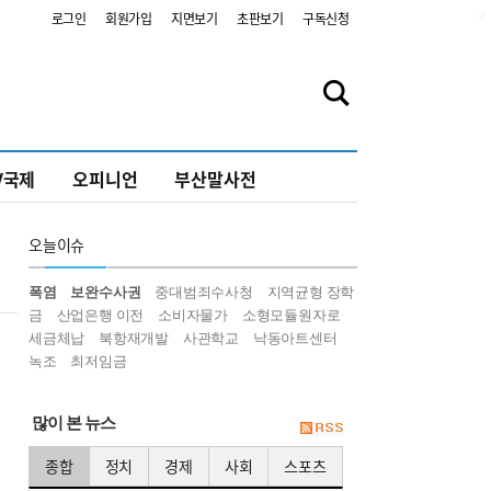
2
로그인
회원가입
지면보기
초판보기
구독신청
V국제
오피니언
부산말사전
오늘
이슈
폭염
보완수사권
중대범죄수사청
지역균형 장학
금
산업은행 이전
소비자물가
소형모듈원자로
세금체납
북항재개발
사관학교
낙동아트센터
녹조
최저임금
많이 본 뉴스
종합
정치
경제
사회
스포츠