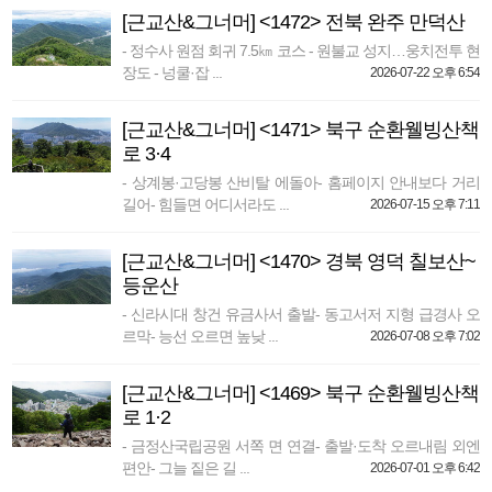
[근교산&그너머] <1472> 전북 완주 만덕산
- 정수사 원점 회귀 7.5㎞ 코스 - 원불교 성지…웅치전투 현
장도 - 넝쿨·잡 ...
2026-07-22 오후 6:54
[근교산&그너머] <1471> 북구 순환웰빙산책
로 3·4
- 상계봉·고당봉 산비탈 에돌아- 홈페이지 안내보다 거리
길어- 힘들면 어디서라도 ...
2026-07-15 오후 7:11
[근교산&그너머] <1470> 경북 영덕 칠보산~
등운산
- 신라시대 창건 유금사서 출발- 동고서저 지형 급경사 오
르막- 능선 오르면 높낮 ...
2026-07-08 오후 7:02
[근교산&그너머] <1469> 북구 순환웰빙산책
로 1·2
- 금정산국립공원 서쪽 면 연결- 출발·도착 오르내림 외엔
편안- 그늘 짙은 길 ...
2026-07-01 오후 6:42