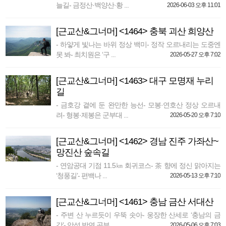
늘길- 금정산·백양산·황 ...
2026-06-03 오후 11:01
[근교산&그너머] <1464> 충북 괴산 희양산
- 하얗게 빛나는 바위 정상 백미- 정작 오르내리는 도중엔
못 봐- 최치원은 ‘구 ...
2026-05-27 오후 7:02
[근교산&그너머] <1463> 대구 모명재 누리
길
- 금호강 곁에 둔 완만한 능선- 모봉·연호산 정상 오르내
려- 형봉·제봉은 군부대 ...
2026-05-20 오후 7:10
[근교산&그너머] <1462> 경남 진주 가좌산~
망진산 숲속길
- 연암공대 기점 11.5㎞ 회귀코스- 茶 향에 정신 맑아지는
‘청풍길’- 편백나 ...
2026-05-13 오후 7:10
[근교산&그너머] <1461> 충남 금산 서대산
- 주변 산 누르듯이 우뚝 솟아- 웅장한 산세로 ‘충남의 금
강’- 악성 박연 공부 ...
2026-05-06 오후 7:03