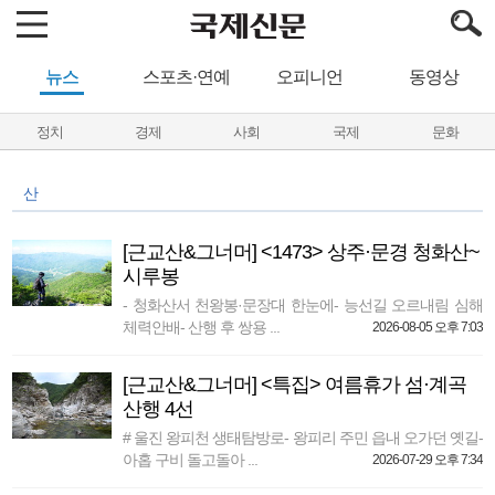
뉴스
스포츠·연예
오피니언
동영상
정치
경제
사회
국제
문화
산
[근교산&그너머] <1473> 상주·문경 청화산~
시루봉
- 청화산서 천왕봉·문장대 한눈에- 능선길 오르내림 심해
체력안배- 산행 후 쌍용 ...
2026-08-05 오후 7:03
[근교산&그너머] <특집> 여름휴가 섬·계곡
산행 4선
# 울진 왕피천 생태탐방로- 왕피리 주민 읍내 오가던 옛길-
아홉 구비 돌고돌아 ...
2026-07-29 오후 7:34