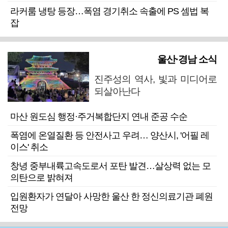
라커룸 냉탕 등장…폭염 경기취소 속출에 PS 셈법 복
잡
울산·경남 소식
진주성의 역사, 빛과 미디어로
되살아난다
마산 원도심 행정·주거복합단지 연내 준공 수순
폭염에 온열질환 등 안전사고 우려… 양산시, '어필 레
이스' 취소
창녕 중부내륙고속도로서 포탄 발견…살상력 없는 모
의탄으로 밝혀져
입원환자가 연달아 사망한 울산 한 정신의료기관 폐원
전망