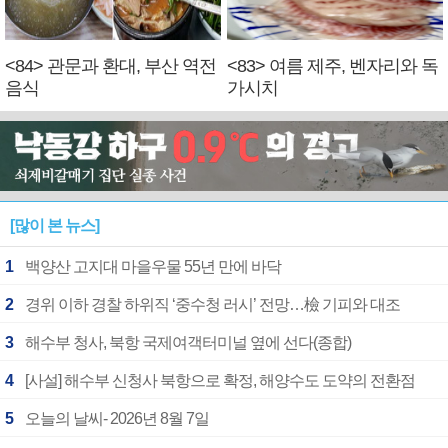
<84> 관문과 환대, 부산 역전
<83> 여름 제주, 벤자리와 독
음식
가시치
[많이 본 뉴스]
1
백양산 고지대 마을우물 55년 만에 바닥
2
경위 이하 경찰 하위직 ‘중수청 러시’ 전망…檢 기피와 대조
3
해수부 청사, 북항 국제여객터미널 옆에 선다(종합)
4
[사설] 해수부 신청사 북항으로 확정, 해양수도 도약의 전환점
5
오늘의 날씨- 2026년 8월 7일