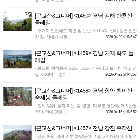
[근교산&그너머] <1460> 경남 김해 반룡산
둘레길
- 주거지 인접해도 자연 잘 보존- 200ｍ대 산이 품은 편안
한 길- 삼대가 나들 ...
2026-04-29 오후 6:47
[근교산&그너머] <1459> 경남 거제 화도 둘
레길
- 화도항 원점회귀 6.5㎞ 코스- 섬 누리길 트레킹 명소 선
정- 야자매트·벤치 ...
2026-04-22 오후 6:57
[근교산&그너머] <1458> 경남 함안 백이산·
숙제봉 둘레길
- 형태 맞춰 ‘팔자 피는 길’ 명명- 대부분 평탄해 가족산행
적당- 안내 팻말 ...
2026-04-15 오후 6:52
[근교산&그너머] <1457> 전남 강진 주작산
- 강진·해남 경계 이룬 톱날능선- 이맘때 산악사진가 필수