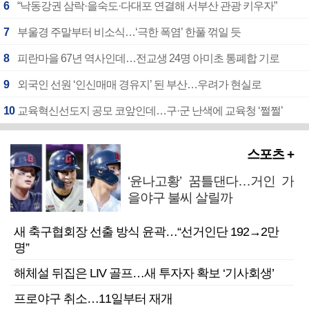
6
“낙동강권 삼락·을숙도·다대포 연결해 서부산 관광 키우자”
7
부울경 주말부터 비소식…‘극한 폭염’ 한풀 꺾일 듯
8
피란마을 67년 역사인데…전교생 24명 아미초 통폐합 기로
9
외국인 선원 ‘인신매매 경유지’ 된 부산…우려가 현실로
10
교육혁신선도지 공모 코앞인데…구·군 난색에 교육청 ‘쩔쩔’
스포츠 +
‘윤나고황’ 꿈틀댄다…거인 가
을야구 불씨 살릴까
새 축구협회장 선출 방식 윤곽…“선거인단 192→2만
명”
해체설 뒤집은 LIV 골프…새 투자자 확보 ‘기사회생’
프로야구 취소…11일부터 재개