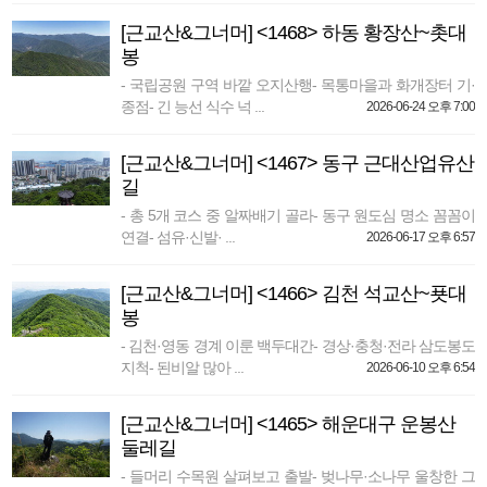
[근교산&그너머] <1468> 하동 황장산~촛대
봉
- 국립공원 구역 바깥 오지산행- 목통마을과 화개장터 기·
종점- 긴 능선 식수 넉 ...
2026-06-24 오후 7:00
[근교산&그너머] <1467> 동구 근대산업유산
길
- 총 5개 코스 중 알짜배기 골라- 동구 원도심 명소 꼼꼼이
연결- 섬유·신발· ...
2026-06-17 오후 6:57
[근교산&그너머] <1466> 김천 석교산~푯대
봉
- 김천·영동 경계 이룬 백두대간- 경상·충청·전라 삼도봉도
지척- 된비알 많아 ...
2026-06-10 오후 6:54
[근교산&그너머] <1465> 해운대구 운봉산
둘레길
- 들머리 수목원 살펴보고 출발- 벚나무·소나무 울창한 그