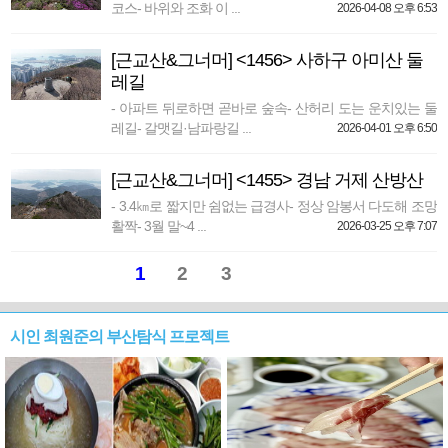
코스- 바위와 조화 이 ...
2026-04-08 오후 6:53
[근교산&그너머] <1456> 사하구 아미산 둘
레길
- 아파트 뒤로하면 곧바로 숲속- 산허리 도는 운치있는 둘
레길- 갈맷길·남파랑길 ...
2026-04-01 오후 6:50
[근교산&그너머] <1455> 경남 거제 산방산
- 3.4㎞로 짧지만 쉼없는 급경사- 정상 암봉서 다도해 조망
활짝- 3월 말~4 ...
2026-03-25 오후 7:07
1
2
3
시인 최원준의 부산탐식 프로젝트