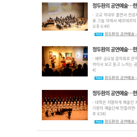
정두환의 공연예술…한 
- 고교 악대부 줄면서 전공
꽃 그늘 아래서 베르테르의 편
오후 6:49]
정두환의 공연예술…
정두환의 공연예술…한 뼘
- 매주 금요일 음악회로 관객
까이서 보고 듣고 느끼는 공간-
4]
정두환의 공연예술…
정두환의 공연예술…한 
- 대학은 치열하게 예술인 
기량의 예술단체 만들려면- ‘
후 6:58]
정두환의 공연예술…