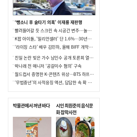
우려가 현실로
9
[사설] 해수부 신청사 북항으로 확정, 해양
수도 도약의 전환점
‘뺑소니 후 술타기 의혹’ 이재룡 재판행
10
르노 못 타는 부산시장…관용차 규정에 막
빨려들어갈 듯 스크린 속 시공간 변주…놀란의 메시지는 ‘전쟁 속죄’
힌 지역기업 응원
K팝 아이돌, '밀리언셀러' 단 1.6%…30년간 등장 1182개팀 전수조사
‘라이징 스타’ 배우 김민하, 올해 BIFF 개막식 사회자 확정
친일 논란 빚은 가수 남인수 공개 토론회 열린다.
박나래 전 매니저 ‘공갈미수 혐의’ 구속
월드컵서 증명한 K-콘텐츠 위상…BTS 하프타임쇼·정호연 트로피 세리머니
‘무법중년’의 사적응징 액션, 답답한 속 확 뚫어주네
박물관에서 꺼낸 바다
시인 최원준의 음식문
화 잡학사전