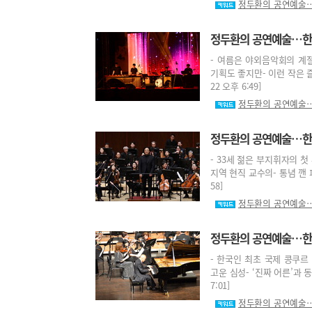
정두환의 공연예술…
정두환의 공연예술…한 
- 여름은 야외음악회의 계
기획도 좋지만- 이런 작은 즐
22 오후 6:49]
정두환의 공연예술…
정두환의 공연예술…한 뼘
- 33세 젊은 부지휘자의 
지역 현직 교수의- 통념 깬 피
58]
정두환의 공연예술…
정두환의 공연예술…한 뼘
- 한국인 최초 국제 콩쿠르
고운 심성- ‘진짜 어른’과 
7:01]
정두환의 공연예술…