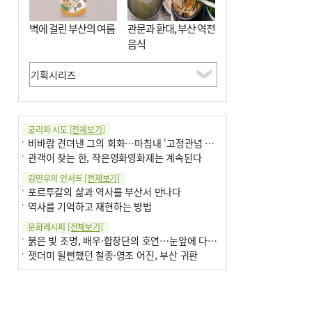
벽에 걸린 부산의 여름
관문과 환대, 부산 역전
음식
궁리와 시도
[전체보기]
비바람 견뎌낸 그의 회화…마침내 ‘고정관념 감옥’서 해방
관객이 찾는 한, 작은영화영화제는 계속된다
김민우의 인서트
[전체보기]
포르투갈의 삶과 역사를 부산서 만나다
역사를 기억하고 재현하는 방법
문화레시피
[전체보기]
붉은 빛 조명, 배우·합창단의 호연…눈앞에 다가온 부산오페라하우스
잿더미 될뻔했던 철종·영조 어진, 부산 귀환
박현주의 신간돋보기
[전체보기]
현실의 고통, 은유의 詩로 담다 外
달구비·여우비…다양한 비 이름 外