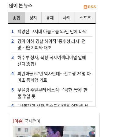
많이 본 뉴스
종합
정치
경제
사회
스포츠
1
백양산 고지대 마을우물 55년 만에 바닥
2
경위 이하 경찰 하위직 ‘중수청 러시’ 전
망…檢 기피와 대조
3
해수부 청사, 북항 국제여객터미널 옆에
선다(종합)
4
피란마을 67년 역사인데…전교생 24명 아
미초 통폐합 기로
5
부울경 주말부터 비소식…‘극한 폭염’ 한
풀 꺾일 듯
6
“낙동강권 삼락·을숙도·다대포 연결해 서
부산 관광 키우자”
[이슈]
국내연예
7
오늘의 날씨- 2026년 8월 7일
8
외국인 선원 ‘인신매매 경유지’ 된 부산…