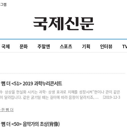
타그램
국제
문화
주말엔
스포츠
기획
인터뷰
T
 더 <51> 2019 과학누리콘서트
과- 상상을 현실화 시키는 과학- 상생 효과로 지혜를 성장시켜“현이나 관이 같은
 달라집니다. 같은 굵기일 때는 길이에 따라 음정이 달라지죠, ... [2019-12-3
한 뼘 더
 더 <50> 음악가의 초상(肖像)