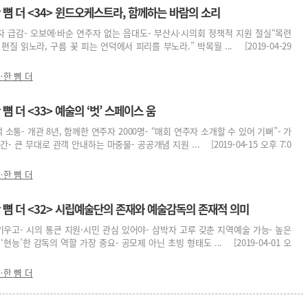
뼘 더 <34> 윈드오케스트라, 함께하는 바람의 소리
자 급감- 오보에·바순 연주자 없는 음대도- 부산시·시의회 정책적 지원 절실“목련
질 읽노라, 구름 꽃 피는 언덕에서 피리를 부노라.” 박목월 ... [2019-04-29
한 뼘 더
 더 <33> 예술의 ‘벗’ 스페이스 움
 소통- 개관 8년, 함께한 연주자 2000명- “매회 연주자 소개할 수 있어 기뻐”- 가
 큰 무대로 관객 안내하는 마중물- 공공개념 지원 ... [2019-04-15 오후 7:0
한 뼘 더
뼘 더 <32> 시립예술단의 존재와 예술감독의 존재적 의미
키우고- 시의 통큰 지원·시민 관심 있어야- 삼박자 고루 갖춘 지역예술 가능- 높은
현능’한 감독의 역할 가장 중요- 공모제 아닌 초빙 형태도 ... [2019-04-01 오
한 뼘 더