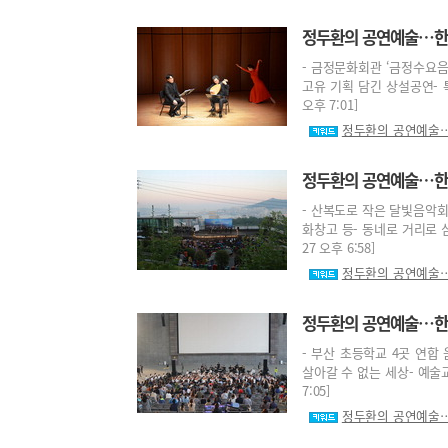
정두환의 공연예술…한 
- 금정문화회관 ‘금정수요음
고유 기획 담긴 상설공연- 특
오후 7:01]
정두환의 공연예술…
정두환의 공연예술…한 뼘
- 산복도로 작은 달빛음악회
화창고 등- 동네로 거리로 심
27 오후 6:58]
정두환의 공연예술…
정두환의 공연예술…한 
- 부산 초등학교 4곳 연합
살아갈 수 없는 세상- 예술교
7:05]
정두환의 공연예술…