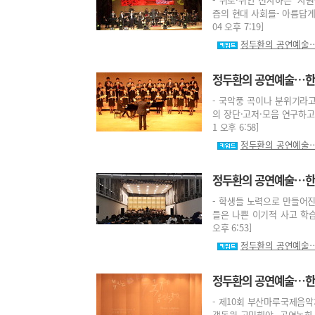
즘의 현대 사회를- 아름답게
04 오후 7:19]
정두환의 공연예술…
정두환의 공연예술…한 뼘
- 국악풍 곡이나 분위기라고
의 장단·고저·모음 연구하고-
1 오후 6:58]
정두환의 공연예술…
정두환의 공연예술…한 
- 학생들 노력으로 만들어진
들은 나쁜 이기적 사고 학습-
오후 6:53]
정두환의 공연예술…
정두환의 공연예술…한 
- 제10회 부산마루국제음악
객동원 고민해야- 공연녹화 음