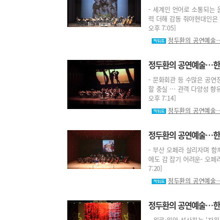
- 세계인 언어로 소통되는 
력 더해 감동 줘야현대인은 다
오후 7:05]
정두환의 공연예술…
정두환의 공연예술…한 뼘
- 문화회관 등 수많은 공연
할 충실 … 관객 다양성 향유
오후 7:14]
정두환의 공연예술…
정두환의 공연예술…한 
- 부산 오페라 살리자며 함께
에도 감 잡기 어려운- 오페라
7:20]
정두환의 공연예술…
정두환의 공연예술…한 
- 위로·위안 선사하는 ‘자