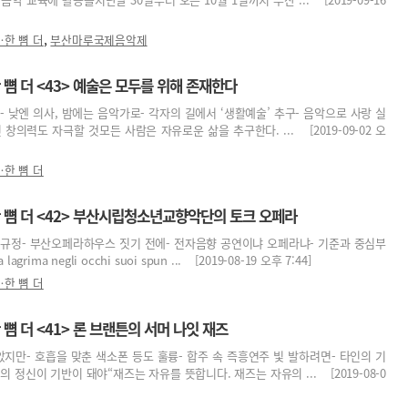
,
한 뼘 더
부산마루국제음악제
뼘 더 <43> 예술은 모두를 위해 존재한다
- 낮엔 의사, 밤에는 음악가로- 각자의 길에서 ‘생활예술’ 추구- 음악으로 사랑 실
창의력도 자극할 것모든 사람은 자유로운 삶을 추구한다. ... [2019-09-02 오
한 뼘 더
뼘 더 <42> 부산시립청소년교향악단의 토크 오페라
한 규정- 부산오페라하우스 짓기 전에- 전자음향 공연이냐 오페라냐- 기준과 중심부
agrima negli occhi suoi spun ... [2019-08-19 오후 7:44]
한 뼘 더
 더 <41> 론 브랜튼의 서머 나잇 재즈
았지만- 호흡을 맞춘 색소폰 등도 훌륭- 합주 속 즉흥연주 빛 발하려면- 타인의 기
 정신이 기반이 돼야“재즈는 자유를 뜻합니다. 재즈는 자유의 ... [2019-08-0