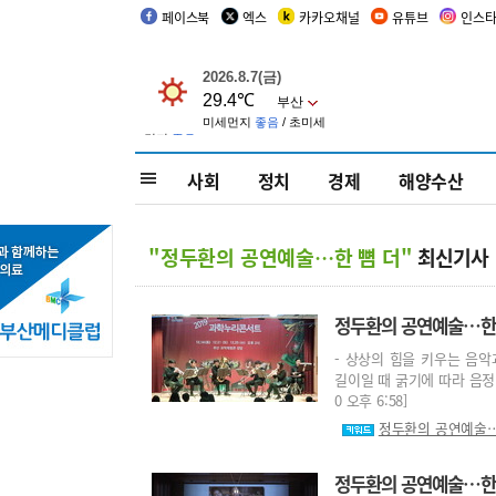
페이스북
엑스
카카오채널
유튜브
인스
사회
정치
경제
해양수산
"정두환의 공연예술…한 뼘 더"
최신기사
정두환의 공연예술…한 뼘
- 상상의 힘을 키우는 음악
길이일 때 굵기에 따라 음정이
0 오후 6:58]
정두환의 공연예술…
정두환의 공연예술…한 뼘