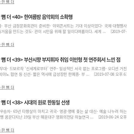
한 뼘 더
뼘 더 <40> 한여름밤 음악회의 소확행
절- 부산 금정문화회관이 준비한- 야외콘서트는 기대 이상이었다- 국제·대형행사
거움을 만드는 것도- 관이 시민을 위해 할 일이다여름이다. 세계 ... [2019-07-
한 뼘 더
 더 <39> 부산시향 부지휘자 취임 이민형 첫 연주회서 느낀 점
첫 무대- 드보르작 ‘신세계로부터’ 연주- 일상적인 서곡 없는 프로그램- 오디션 거친
아노 협연 등 신선- 짧은 역사에 급성장한 한예종- 부 ... [2019-07-08 오후 6:
한 뼘 더
 더 <38> 시대의 원로 한동일 선생
 우승자- 65년 타향살이 마치고 귀국- 영광·명예 좇는 삶 대신- 예술 나누려 하는
동행 꿈꾼다지난 19일 부산 해운대구 영화의전당 하늘연극 ... [2019-06-24 오후
한 뼘 더