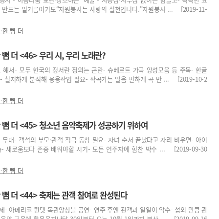
 만드는 밑거름이기도“자원봉사는 사랑의 실천입니다.”자원봉사 ... [2019-11-
한 뼘 더
 더 <46> 우리 시, 우리 노래란?
 해서- 모두 한국의 정서란 정의는 곤란- 슈베르트 가곡 양성모음 등 주목- 한글
 철저하게 분석해 응용작업 필요- 작곡가는 발음 편하게 곡 만 ... [2019-10-2
한 뼘 더
뼘 더 <45> 청소년 음악축제가 성공하기 위하여
 무대- 객석의 부모·관객 적극 동참 필요- 자녀 순서 끝났다고 자리 비우면- 아이
 새로움보다 존중 배워야할 시기- 모든 연주자에 힘찬 박수 ... [2019-09-30
한 뼘 더
뼘 더 <44> 축제는 관객 참여로 완성된다
제- 아메리코 퀸텟 목관앙상블 공연- 연주 후엔 관객과 일일이 악수- 섭외 만큼 관
악 교육에 활용을지난달 30일부터 오는 10월 1일까지 부산 ... [2019-09-16