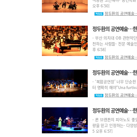
오후 6:50]
정두환의 공연예술…
정두환의 공연예술…한 
- 부산 의치대 OB 관현악단
천하는 사람들- 전문 예술인 
후 6:58]
정두환의 공연예술…
정두환의 공연예술…한 
- ‘복합공연장’ 너무 단순
터 명확히 해야“Una furtiva l
정두환의 공연예술…
정두환의 공연예술…한 뼘
- 론 브랜튼의 피아노도 좋
량을 믿고 인정하는- 다양성의
5 오후 6:57]