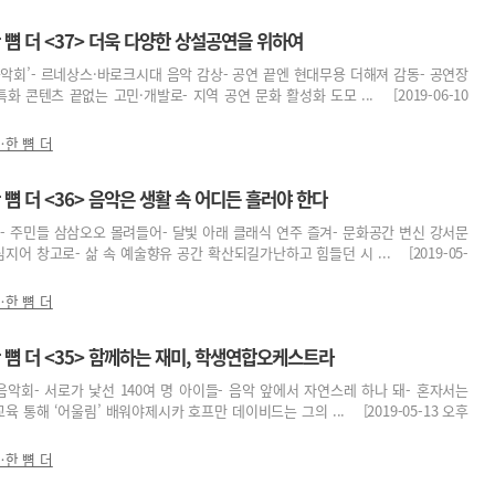
뼘 더 <37> 더욱 다양한 상설공연을 위하여
악회’- 르네상스·바로크시대 음악 감상- 공연 끝엔 현대무용 더해져 감동- 공연장
화 콘텐츠 끝없는 고민·개발로- 지역 공연 문화 활성화 도모 ... [2019-06-10
한 뼘 더
 더 <36> 음악은 생활 속 어디든 흘러야 한다
- 주민들 삼삼오오 몰려들어- 달빛 아래 클래식 연주 즐겨- 문화공간 변신 강서문
지어 창고로- 삶 속 예술향유 공간 확산되길가난하고 힘들던 시 ... [2019-05-
한 뼘 더
뼘 더 <35> 함께하는 재미, 학생연합오케스트라
 음악회- 서로가 낯선 140여 명 아이들- 음악 앞에서 자연스레 하나 돼- 혼자서는
육 통해 ‘어울림’ 배워야제시카 호프만 데이비드는 그의 ... [2019-05-13 오후
한 뼘 더