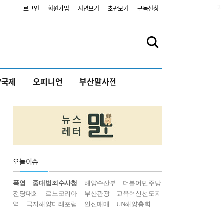
2
로그인
회원가입
지면보기
초판보기
구독신청
V국제
오피니언
부산말사전
오늘
이슈
폭염
중대범죄수사청
해양수산부
더불어민주당
전당대회
르노코리아
부산관광
교육혁신선도지
역
극지해양미래포럼
인신매매
UN해양총회