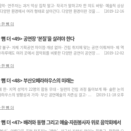
음악- 연주자는 과거 악상 집착 말고- 작곡가 말하고자 한 의도 바탕- 예술적 상상
양한 환경에서 여러 형태로 살아간다. 다양한 환경이란 것을 ... [2019-12-16
한 뼘 더
 더 <49> 공연장 ‘본질’을 살려야 한다
장 불구- 자체 기획공연 차이점·개성 없어- 건립 취지에 맞는 공연 이뤄져야- 제 역
하루에도 여러 곳에서 음악회를 비롯한 다양한 공연이 공연장 ... [2019-12-02
한 뼘 더
뼘 더 <48> 부산오페라하우스의 미래는
 한- 지역 성악가 22명의 합동 무대 - 일련의 건립 과정 돌아보게 해- 숱한 논의
하우스의 방향성과 가치- 부산 공연예술의 자존심 걸고- ... [2019-11-18 오후
한 뼘 더
뼘 더 <47> 배려와 동행 그리고 예술-자원봉사자 위로 음악회에서
원봉사’- 아름다움 표현·창조하는 ‘예술’- 자긍심·자부심 없이는 힘들고- 팍팍한 요